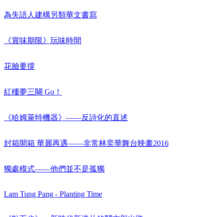
為失語人建構另類華文書寫
《賞味期限》玩味時間
花臉要撐
紅樓夢三闋 Go！
《哈姆萊特機器》——反詩化的直述
封箱開箱 華麗再遇——非常林奕華舞台映畫2016
獨處模式——他們並不是孤獨
Lam Tung Pang - Planting Time