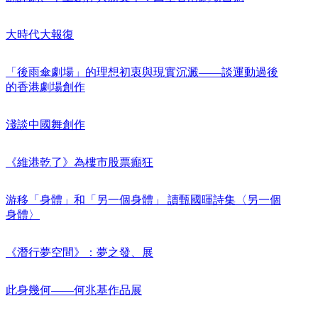
大時代大報復
「後雨傘劇場」的理想初衷與現實沉澱——談運動過後
的香港劇場創作
淺談中國舞創作
《維港乾了》為樓市股票癲狂
游移「身體」和「另一個身體」 讀甄國暉詩集〈另一個
身體〉
《潛行夢空間》：夢之發、展
此身幾何——何兆基作品展