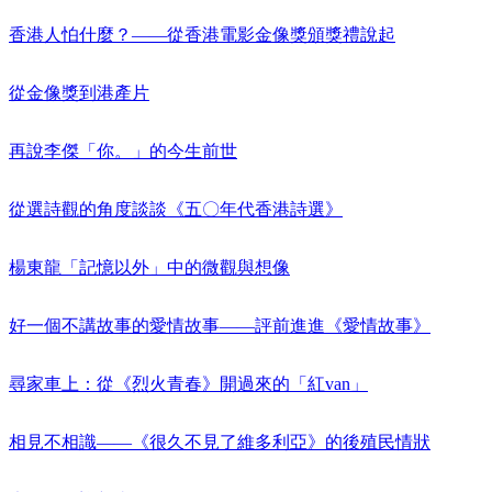
香港人怕什麼？——從香港電影金像獎頒獎禮說起
從金像獎到港產片
再說李傑「你。」的今生前世
從選詩觀的角度談談《五〇年代香港詩選》
楊東龍「記憶以外」中的微觀與想像
好一個不講故事的愛情故事——評前進進《愛情故事》
尋家車上：從《烈火青春》開過來的「紅van」
相見不相識——《很久不見了維多利亞》的後殖民情狀