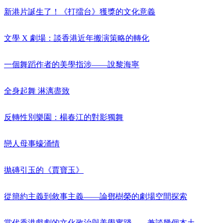
新港片誕生了！《打擂台》獲獎的文化意義
文學 X 劇場：談香港近年搬演策略的轉化
一個舞蹈作者的美學指涉——說黎海寧
全身起舞 淋漓盡致
反轉性別樂園：楊春江的對影獨舞
戀人母事蠔涌情
拋磚引玉的《賈寶玉》
從簡約主義到敘事主義——論鄧樹榮的劇場空間探索
當代香港戲劇的文化政治與美學實踐——兼談幾個本土