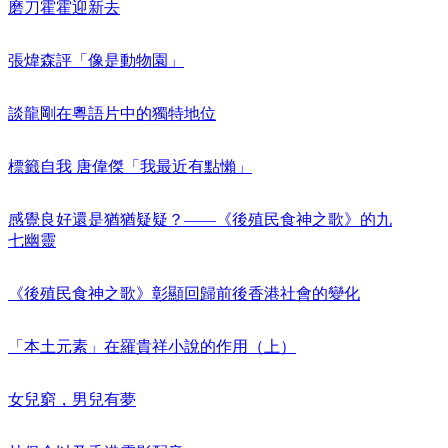
磨刀霍霍迎新去
張煒森評「像是動物園」
談龍剛在粵語片中的獨特地位
標籤自我 唐偉傑「我最近有點懶」
感覺良好還是猶猶疑疑？——《後殖民食神之歌》的九
七幽靈
《後殖民食神之歌》彰顯回歸前後香港社會的變化
「本土元素」在羅貴祥小說的作用（上）
女兒窮，男兒有夢