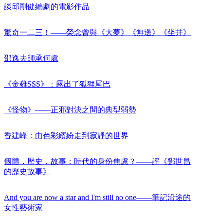
談邱剛健編劇的電影作品
驚奇一二三！——榮念曾與《大夢》《無邊》《坐井》
邵逸夫師承何處
《金雞SSS》：露出了狐狸尾巴
《怪物》——正邪對決之間的典型弱勢
香建峰：由色彩繽紛走到寂靜的世界
個體．歷史．故事：時代的身份焦慮？——評《鄧世昌
的歷史故事》
And you are now a star and I'm still no one——筆記沿途的
女性藝術家