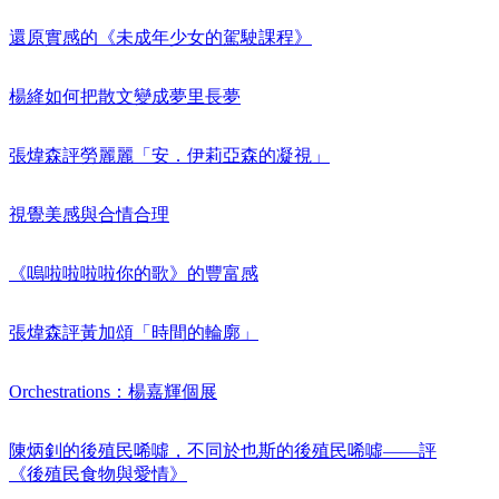
還原實感的《未成年少女的駕駛課程》
楊絳如何把散文變成夢里長夢
張煒森評勞麗麗「安．伊莉亞森的凝視」
視覺美感與合情合理
《嗚啦啦啦啦你的歌》的豐富感
張煒森評黃加頌「時間的輪廓」
Orchestrations：楊嘉輝個展
陳炳釗的後殖民唏噓，不同於也斯的後殖民唏噓——評
《後殖民食物與愛情》