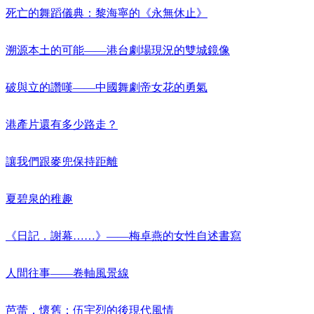
死亡的舞蹈儀典：黎海寧的《永無休止》
溯源本土的可能——港台劇場現況的雙城鏡像
破與立的讚嘆——中國舞劇帝女花的勇氣
港產片還有多少路走？
讓我們跟麥兜保持距離
夏碧泉的稚趣
《日記．謝幕……》——梅卓燕的女性自述書寫
人間往事——卷軸風景線
芭蕾．懷舊：伍宇烈的後現代風情