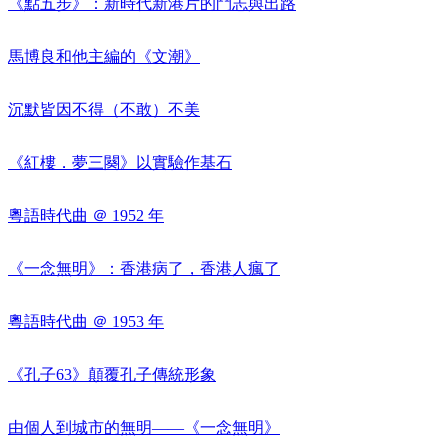
《點五步》：新時代新港片的鬥志與出路
馬博良和他主編的《文潮》
沉默皆因不得（不敢）不美
《紅樓．夢三闋》以實驗作基石
粵語時代曲 ＠ 1952 年
《一念無明》：香港病了，香港人瘋了
粵語時代曲 ＠ 1953 年
《孔子63》顛覆孔子傳統形象
由個人到城市的無明——《一念無明》