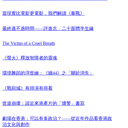
當現實比電影更電影，我們解讀《毒戰》
最終逃不過時間——評進念．二十面體半生緣
The Victim of a Cruel Breath
《螢火》釋放智障者的靈魂
環境舞蹈的浮世繪：《牆44》之「關於消失」
《戰宛城》有得演有得看
世道崩壞：談近來港產片的「壞警」書寫
劇場在香港：可以有多政治？——從近年作品看香港政
治文化與創作