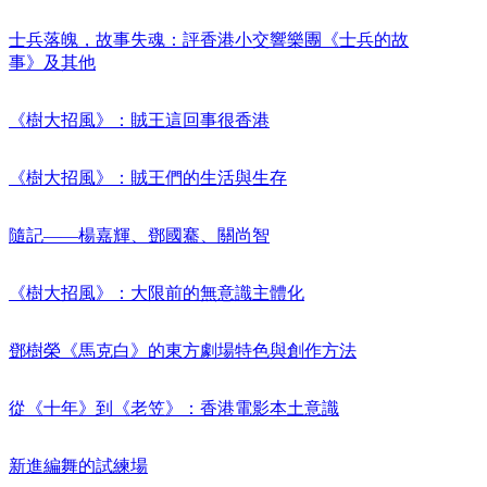
士兵落魄，故事失魂：評香港小交響樂團《士兵的故
事》及其他
《樹大招風》：賊王這回事很香港
《樹大招風》：賊王們的生活與生存
隨記——楊嘉輝、鄧國騫、關尚智
《樹大招風》：大限前的無意識主體化
鄧樹榮《馬克白》的東方劇場特色與創作方法
從《十年》到《老笠》：香港電影本土意識
新進編舞的試練場