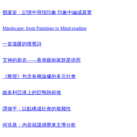
鄧凝姿：記憶中尋找印象 印象中編成真實
Mindscape: from Paintings to Mind-reading
一首溫暖的懷舊詩
艾神的新衣——香港藝術家群星拱照
《教授》包含各種論據的多元社會
維多利亞港上的巨鴨熱前後
譚偉平：以點構成社會的複雜性
何兆基：內容就讓感覺來主導分析