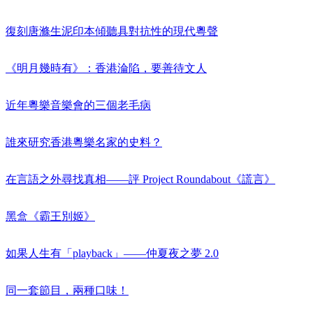
復刻唐滌生泥印本傾聽具對抗性的現代粵聲
《明月幾時有》：香港淪陷，要善待文人
近年粵樂音樂會的三個老毛病
誰來研究香港粵樂名家的史料？
在言語之外尋找真相——評 Project Roundabout《謊言》
黑盒《霸王別姬》
如果人生有「playback」——仲夏夜之夢 2.0
同一套節目，兩種口味！