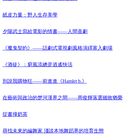
紙皮力量：野人生存美學
夕陽武士寫給電影的情書——人間喜劇
《魔鬼契約》——話劇式電視劇風格演繹塞入劇場
《酒徒》：窮風流總是逍遙快活
別說我購物狂——前進進《Hamlet b.》
在藝術與政治的楚河漢界之間——周俊輝落選雖敗猶榮
掟書撞奶茶
尋找未來的編舞家 淺談本地舞蹈界的培育生態