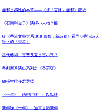
無邪是感性的本質——《裸「言泳」無邪》觀後
《石頭與金子》演繹小人物辛酸
從《香港文學大系1919-1949：新詩卷》看早期香港詩人
筆下的「香港」
當代藝術，更普及還是更小眾？
粵劇新秀演出系列之《香羅塚》
60張空櫈任君選擇
《十年》：唔想咁樣，可以點樣
新年睇《十年》，過真香港新年