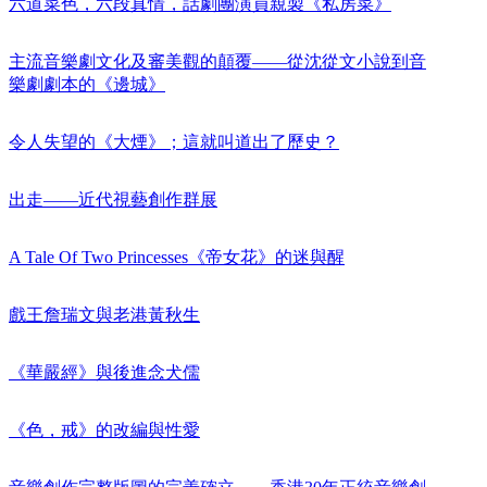
六道菜色，六段真情，話劇團演員親製《私房菜》
主流音樂劇文化及審美觀的顛覆——從沈從文小說到音
樂劇劇本的《邊城》
令人失望的《大煙》；這就叫道出了歷史？
出走——近代視藝創作群展
A Tale Of Two Princesses《帝女花》的迷與醒
戲王詹瑞文與老港黃秋生
《華嚴經》與後進念犬儒
《色，戒》的改編與性愛