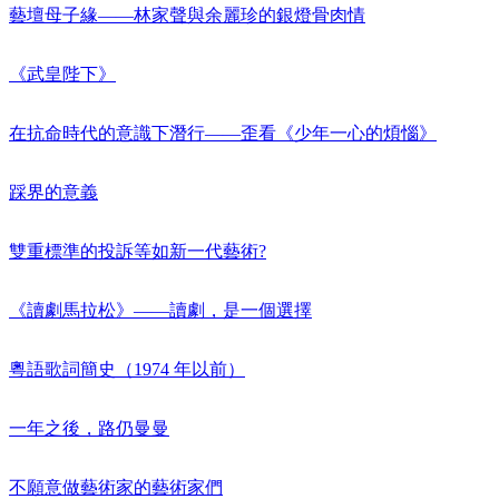
藝壇母子緣——林家聲與余麗珍的銀燈骨肉情
《武皇陛下》
在抗命時代的意識下潛行——歪看《少年一心的煩惱》
踩界的意義
雙重標準的投訴等如新一代藝術?
《讀劇馬拉松》——讀劇，是一個選擇
粵語歌詞簡史（1974 年以前）
一年之後，路仍曼曼
不願意做藝術家的藝術家們