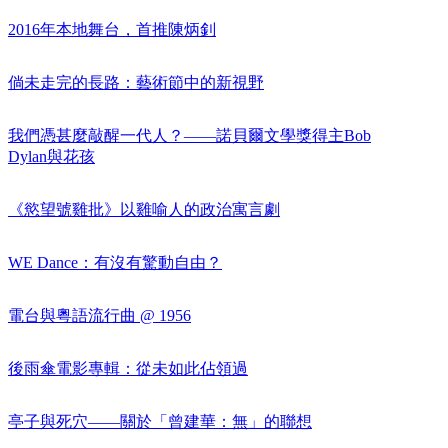
2016年本地舞台，首推陳炳釗
倘未走完的長路：藝術節中的新視野
我們憑甚麼敲醒一代人？——諾貝爾文學獎得主Bob
Dylan與花孩
《慾望號雞批》以雞喻人的政治寓言劇
WE Dance：有沒有驚動自由？
電台與粵語流行曲 @ 1956
後雨傘電影專輯：從未如此佔領過
亭子與死穴——關於「曾建華：無」的聯想