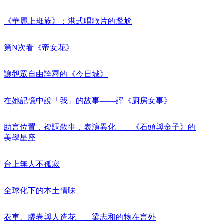
《華麗上班族》：港式唱歌片的尷尬
第N次看《帝女花》
讓觀眾自由詮釋的《今日城》
在她記憶中說「我」的故事——評《廚房女事》
助言位置．複調敘事．表演異化——《石頭與金子》的
美學星座
台上無人不孤寂
全球化下的本土情味
衣車、膠卷與人造花——梁志和的物在言外