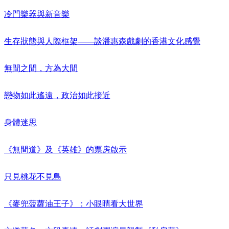
冷門樂器與新音樂
生存狀態與人際框架——談潘惠森戲劇的香港文化感覺
無間之間，方為大間
戀物如此遙遠，政治如此接近
身體迷思
《無間道》及《英雄》的票房啟示
只見桃花不見島
《麥兜菠蘿油王子》：小眼睛看大世界