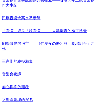
音樂創作完整版圖的完善確立——香港30年正統音樂創
作大事記
民辦音樂會高水準示範
「看懂」還是「沒看懂」——香港劇場的兩道風景
劇場靈光的消亡——《仲夏夜の夢》與「劇場組合」之
死
王家衛的終極邪毒
音樂會夜譚
無心插柳的顛覆
文學與劇場的探戈