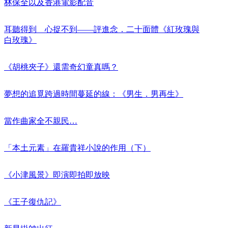
林保全以及香港電影配音
耳聽得到 心捉不到——評進念．二十面體《紅玫瑰與
白玫瑰》
《胡桃夾子》還需奇幻童真嗎？
夢想的追覓跨過時間蔓延的線：《男生．男再生》
當作曲家全不親民…
「本土元素」在羅貴祥小說的作用（下）
《小津風景》即演即拍即放映
《王子復仇記》