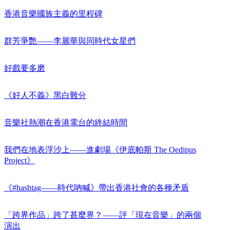
香港音樂國族主義的里程碑
群芳爭艷——李麗華與同時代女星們
好戲要多磨
《好人不義》黑白難分
音樂社熱潮在香港電台的終結時間
我們在地表浮沙上——進劇場《伊底帕斯 The Oedipus
Project》
《#hashtag——時代吶喊》帶出香港社會的各種矛盾
「跨界作品」跨了甚麼界？——評「現在音樂」的兩個
演出