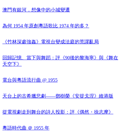
澳門有銀河．想像中的小城變遷
為何 1954 年原創粵語歌比 1974 年的多？
《竹林深處強姦》電視台變成法庭的荒謬亂局
回歸記憶、當下與舞蹈：評《90後的黎海寧》與《舞在
天空下》
電台與粵語流行曲 @ 1955
天台上的古希臘悲劇——鄧樹榮《安提戈涅》維港版
從電視劇走到舞台的詩人投影：評《偶然・徐志摩》
粵語時代曲 ＠ 1955 年