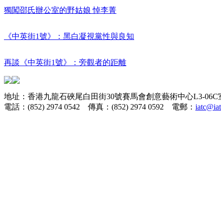
獨闖邵氏辦公室的野姑娘 悼李菁
《中英街1號》：黑白凝視黨性與良知
再談《中英街1號》：旁觀者的距離
地址：香港九龍石硤尾白田街30號賽馬會創意藝術中心L3-06C
電話：(852) 2974 0542 傳真：(852) 2974 0592 電郵：
iatc@ia