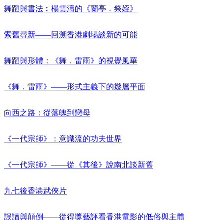
舞蹈與書法︰楊雲濤的《蘭亭．祭姪》
索舊尋新——回溯香港劇場談新的可能
舞蹈與形體：《舞．雷雨》的視覺風華
《舞．雷雨》——形式主義下的幾層平面
向西之路：從落魄到戀母
《一代宗師》：意識流的功夫世界
《一代宗師》——從《其後》說南北談新舊
九七後香港武俠片
誤讀與顛倒——從得獎藝評看香港電影的低俗與主體