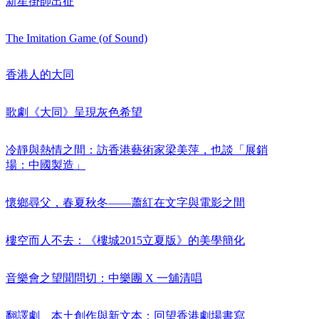
新星掛帥出征
The Imitation Game (of Sound)
香港人的大同
歌劇《大同》呈現灰色希望
冷靜與熱情之間：訪香港藝術家梁美萍，也談「展銷
場：中國製造」
懷鄉尋父，春夏秋冬——蕭紅在文字與電影之間
樓空而人不去：《樓城2015立夏版》的美學簡化
音樂會之望聞問切：中樂團 X 一舖清唱
翻譯劇、本土創作與新文本：回望香港劇場書寫