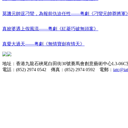
莫譏元帥逞刁蠻，為報前仇迫任性——粤劇《刁蠻元帥莽將軍
真姣婆遇上假風流——粵劇《紅菱巧破無頭案》
真愛大過天——粤劇《無情寶劍有情天》
地址：香港九龍石硤尾白田街30號賽馬會創意藝術中心L3-06C
電話：(852) 2974 0542 傳真：(852) 2974 0592 電郵：
iatc@ia