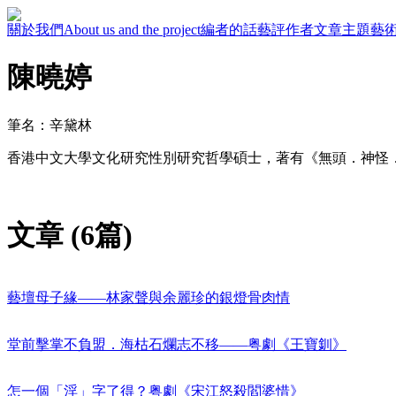
關於我們
About us and the project
編者的話
藝評作者
文章主題
藝
陳曉婷
筆名：辛黛林
香港中文大學文化研究性別研究哲學碩士，著有《無頭．神怪
文章 (6篇)
藝壇母子緣——林家聲與余麗珍的銀燈骨肉情
堂前擊掌不負盟．海枯石爛志不移——粤劇《王寶釧》
怎一個「淫」字了得？粤劇《宋江怒殺閻婆惜》