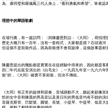
為、康同璧和羅儀鳳三代人身上，“看到勇氣和希望”。筆者
理想中的華語歌劇
在場刊裏，有一篇訪問：〈與陳慶恩對話：《大同》，尋找理
歷史大概只有一百年，沒有一套程式，大家都是摸？石頭過河
但這個不是前衞作品，因為前衞便不會寫旋律，這個故事題材
陳慶恩提出的幾點都是實實在在從經驗中得來的，因此都是客
四〇年代在延安演出的《白毛女》，一九四九年至一九六六年間
衞”的，《大同》確實不算前衞，但決不傳統。
《大同》有正常的旋律和節奏，音域跳動不大，聽起來頗像宣
忻的女中音和陳晨的男高音以及黃日珩的男低音均有不錯的演
音薩克斯管、巴鬆號、圓號、長號、小提琴、中提琴、低音大
樣，推動了劇情和故事的鋪排。