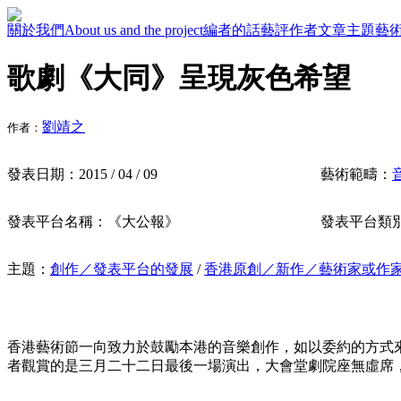
關於我們
About us and the project
編者的話
藝評作者
文章主題
藝
歌劇《大同》呈現灰色希望
劉靖之
作者：
發表日期：
2015 / 04 / 09
藝術範疇：
發表平台名稱：
《大公報》
發表平台類
主題：
創作／發表平台的發展
/
香港原創／新作／藝術家或作
香港藝術節一向致力於鼓勵本港的音樂創作，如以委約的方式
者觀賞的是三月二十二日最後一場演出，大會堂劇院座無虛席