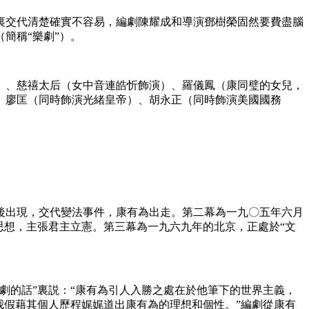
裏交代清楚確實不容易，編劇陳耀成和導演鄧樹榮固然要費盡腦
簡稱“樂劇”）。
）、慈禧太后（女中音連皓忻飾演）、羅儀鳳（康同璧的女兒，
、廖匡（同時飾演光緒皇帝）、胡永正（同時飾演美國國務
後出現，交代變法事件，康有為出走。第二幕為一九〇五年六月
思想，主張君主立憲。第三幕為一九六九年的北京，正處於“文
劇的話”裏説：“康有為引人入勝之處在於他筆下的世界主義，
我假藉其個人歷程娓娓道出康有為的理想和個性。”編劇從康有