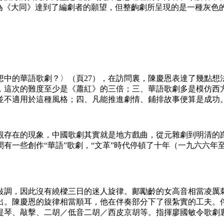
認為《大同》達到了編劇者的願望，但整齣劇所呈現的是一種灰色
想中的華語歌劇？〉（頁27），在訪問裏，陳慶恩表達了幾點想
，這次的難度至少是《蕭紅》的三倍；三、華語歌劇多是模仿西
並不適用於這種風格；四、凡能推進劇情、鋪排故事便算是成功
觀存在的現象，中國歌劇其實就是地方戲曲，從元雜劇到明清的
有一些創作“華語”歌劇，“文革”時代停頓了十年（一九六六年至
敍調，因此沒有繞樑三日的迷人旋律。鄺勵齡的女高音相當凌厲
出。陳慶恩的旋律相當順耳，他在伴奏部分下了很紮實的工夫。
提琴、敲擊、二胡／低音二胡／西皮京胡等。指揮廖國敏令歌劇