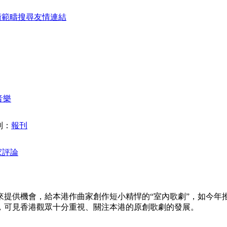
術範疇
搜尋
友情連結
音樂
別：
報刊
家評論
來提供機會，給本港作曲家創作短小精悍的“室內歌劇”，如今年
，可見香港觀眾十分重視、關注本港的原創歌劇的發展。