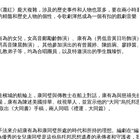
《蕭紅》龐大複雜，涉及的歷史事件和人物也眾多，要在兩小時
的精髓和歷史人物的個性，令歌劇渾然成為一個有扣的戲劇音樂（
有為的女兒，女高音鄺勵齡飾演）、康有為（男低音黃日珩飾演
男高音陳晨飾演）。其他參加演出的有曾麗婷、陳皓琬、廖靜茵
孔教弟子等，均為合唱團員，以及特邀演出的學生魏臻忻。
往檳城的航輪上，康同璧與傳教士在船上對話，康有為與慈禧先
，康有為陳述美國排華、歧視華人，並宣示他的“大同”烏托邦
並取出《大同書》手稿，兩人同唱《禮運．大同篇》。
法來介紹康有為和康同璧所處的時代和所持的理想。編劇在“編
為優秀的女兒康同璧是這份烏托邦思想遺產的承傳者和守護者，