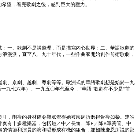
的希望，看完歌劇之後，感到巨大的壓力。
法：一、歌劇不是講道理，而是描寫內心世界；二、華語歌劇的
方浪漫派，直至八、九十年代，一些作曲家開始創作前衞歌劇，
。
崑劇、京劇、越劇、粵劇等等。歐洲式的華語歌劇想是始於一九
一九七六年）。一九五〇年代至今，“華語”歌劇有不少是“前
刺耳，削瘦的身材確令觀眾覺得她被疾病折磨得骨瘦如柴。連皓
伴奏有十多種樂器，包括短／中／長笛、降E／降B單簧管、中
裏的情節和演員的演和唱形成有機的組合，並如陳慶恩所説的那