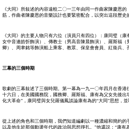
《大同》所敍述的內容遠較二〇一三年由同一作曲家陳慶恩的
筋，作曲者陳慶恩的音樂設計也要緊密配合，以突出這段歷史
《大同》的主要人物只有六位（演員只有四位）：康同璧（康
女中音連皓忻飾演）、傳教士（男高音陳晨飾演）、羅斯福（
卿）、周聿銘等飾演船上乘客、教眾、保皇會會員、紅衞兵、
三幕的三個時期
歌劇的三幕敍述了三個時期。第一幕為一九一〇年四月在香港
十六日，在美國國務院，國務卿、羅斯福、康有為父女先後出場
化大革命”，康同璧與女兒羅儀鳳談論康有為的“大同”思想，
從上述的角色和三個時期，我們知道編劇以一種濃縮和簡約的手
以及他生於那個動盪年代的政治與思想掙扎。”他還説：“康有