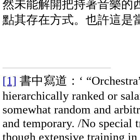
然未能解開把持著音樂的
點其存在方式。也許這是
[1]
書中寫道：‘ “Orchestra”/ M
hierarchically ranked or sal
somewhat random and arbitrar
and temporary. /No special t
though extensive training i