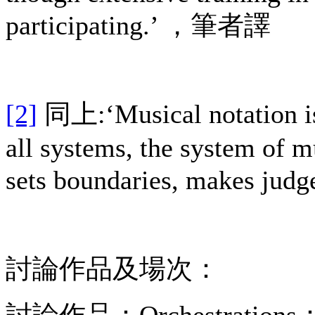
participating.’ ，筆者譯
[2]
同上:‘Musical notation is 
all systems, the system of m
sets boundaries, makes 
討論作品及場次：
討論作品：Orchestratio