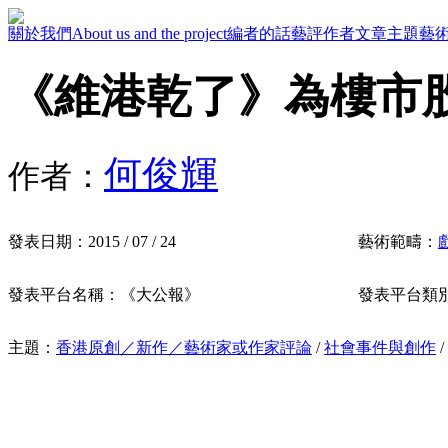
關於我們
About us and the project
編者的話
藝評作者
文章主題
藝
《維港乾了》為樓市
何俊輝
作者：
發表日期：
2015 / 07 / 24
藝術範疇：
發表平台名稱：
《大公報》
發表平台類
主題：
香港原創／新作／藝術家或作家評論
/
社會事件與創作
/