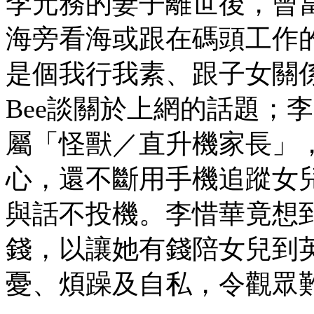
李元務的妻子離世後，曾
海旁看海或跟在碼頭工作
是個我行我素、跟子女關
Bee談關於上網的話題；
屬「怪獸／直升機家長」
心，還不斷用手機追蹤女兒
與話不投機。李惜華竟想
錢，以讓她有錢陪女兒到
憂、煩躁及自私，令觀眾