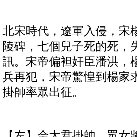
北宋時代，遼軍入侵，宋
陵碑，七個兒子死的死，
訊。宋帝偏袒奸臣潘洪，
兵再犯，宋帝驚惶到楊家
掛帥率眾出征。
【左】佘太君掛帥，眾女