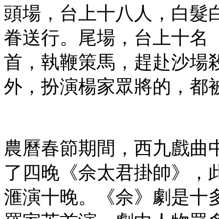
頭場，台上十八人，白髮
眷送行。尾場，台上十名
首，執鞭策馬，趕赴沙場
外，扮演楊家眾將的，都
農曆春節期間，西九戲曲
了四晚《佘太君掛帥》，
滙演十晚。《佘》劇是十