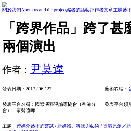
關於我們
About us and the project
編者的話
藝評作者
文章主題
藝
「跨界作品」跨了甚
兩個演出
尹莫違
作者：
發表日期：
2017 / 06 / 27
藝術範疇：
發表平台名稱：
國際演藝評論家協會（香港分
發表平台類
會）．眾聲喧嘩
主題：
跨媒介藝術的嘗試
/
新媒體、科技與藝術
/
香港原創／新