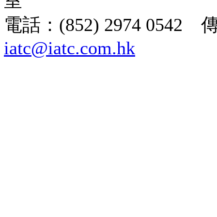
室
電話：(852) 2974 0542 
iatc@iatc.com.hk