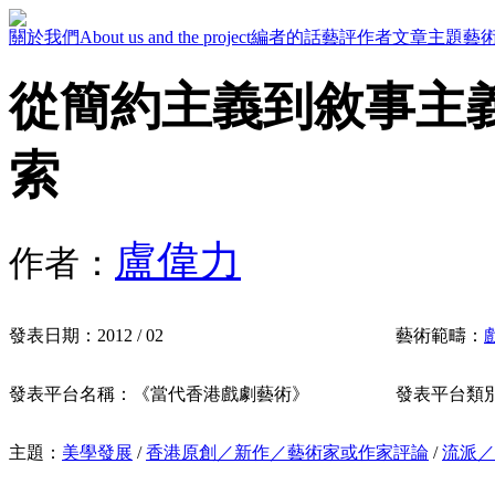
關於我們
About us and the project
編者的話
藝評作者
文章主題
藝
從簡約主義到敘事主
索
盧偉力
作者：
發表日期：
2012 / 02
藝術範疇：
發表平台名稱：
《當代香港戲劇藝術》
發表平台類
主題：
美學發展
/
香港原創／新作／藝術家或作家評論
/
流派／