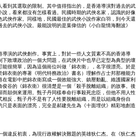
人看到其選取的限制。其中值得指出的，是香港導演對過去的武
小說，看來都沒有怎樣看過。民國時期的武俠名家，認識的好像
出色武俠作家。同樣地，民國最佳的武俠小說作家白羽，到今天還
過去的武俠小說。最能說明的是葉偉信的《小白龍情海翻波》
港導演的武俠創作。事實上，對於一些人文質素不高的香港導
制下敗壞政治的一個大問題，在武俠片中也早已定型為典型的壞
因可能很簡單，因為這個崗位叫做「錦衣衛」，名字很漂亮。於是
於錦衣衛的專著《明代特務政治》書名）理解作占士邦那種能力
港在電影中把錦衣衛寫成一個效能強大、鎮壓動亂、維護國家利
而魯俊谷的《錦衣衛》很清楚是一個「殺手脫離組織」的故事。後
歸而顛倒來運用。甄子丹同樣奉命行事殺死忠臣，但他不用人性
式相反，甄子丹不是有了人性要脫離組織，而是以組織身份自
的只是表面的漂亮，完全是郝建先生為《十面埋伏》精彩地創造
一個違反初衷，為現行政權解決難題的英雄狄仁杰。在《狄仁杰