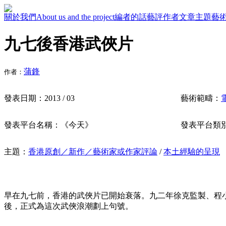
關於我們
About us and the project
編者的話
藝評作者
文章主題
藝
九七後香港武俠片
蒲鋒
作者：
發表日期：
2013 / 03
藝術範疇：
發表平台名稱：
《今天》
發表平台類
主題：
香港原創／新作／藝術家或作家評論
/
本土經驗的呈現
早在九七前，香港的武俠片已開始衰落。九二年徐克監製、程
後，正式為這次武俠浪潮劃上句號。