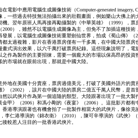
用電腦生成圖像技術（Computer-generated imager
像，一些過去特技無法拍攝出來的壯觀畫面，例如樂山大佛上的
機。翌年原班人馬再接再勵攝製的《中華英雄》（1999），
2000），雖然不以電腦生成圖像為主，但免不了加插這種技
念再發展，以電腦生成圖像技術重塑劍仙世界，拍成《蜀山傳》（2
情都太過複雜，影片在香港票房僅有一千多萬，在中國大陸票房
漫畫式演出效果，以六千萬打破票房紀錄。這些現象說明了，電
以之作為製作的主要招徠，需要一個龐大的市場以保高昂的投資
樣的市場就在眼前出現，那就是中國大陸。
卻意外地在美國十分賣座，票房過億美元，打破了美國外語片的
》（2002），該片在中國大陸的票房二億五千萬人民幣，是
然以武俠片作為第一個追隨的類型。大陸跟著出現了一批大製作
帶黃金甲》（2006）和馮小剛的《夜宴》（2006）。這批影
港導演跟著也有機會拍了一批製作相當大的武俠片，像徐克的《七
），李仁港導演的《錦衣衛》（2010），陳可辛導演的《武俠》（
七後較惹人注目的一批香港武俠片。