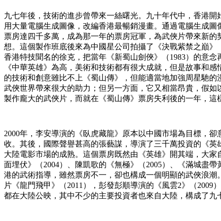
九七年後，技術的進步曾帶來一絲曙光。九十年代中，香港開始在電影中應
用大量電腦生成圖像，改編香港最暢銷漫畫。通過電腦生成圖
票房達四千多萬，成為那一年的票房冠軍，為武俠片帶來新的契
想。這個製作班底後來為中國星公司拍攝了《決戰紫禁之巔》（
香港特技聞名的徐克，把當年《新蜀山劍俠》（1983）的意
《中華英雄》為高，美術和技術都有很大成就，但是故事和感
的技術和創意雖比不上《蜀山傳》，但能適當地加強周星馳的
武俠世界帶來很大的助力；但另一方面，它又相當昂貴，假如
製作龐大的武俠片，而就在《蜀山傳》票房失利後的一年，這
2000年，李安導演的《臥虎藏龍》原本以中國市場為目標，
收。其後，國際聲譽甚高的張藝謀，導演了三千萬投資的《英雄
大陸電影市場的成熟。這個票房既然由《英雄》開其端，大家自
面埋伏》（2004）、陳凱歌的《無極》（2005）、《滿城盡
港的武術指導，雖然票房不一，卻也構成一個明顯的武俠浪潮。香
片《龍門飛甲》（2011），彭發彭順導演的《風雲2》（2009
都在大陸公映，其中不少的主要投資者也來自大陸，構成了九