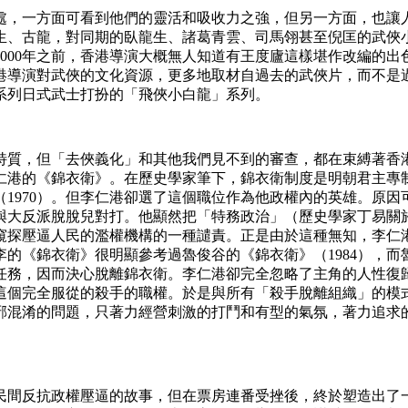
處，一方面可看到他們的靈活和吸收力之強，但另一方面，也讓
生、古龍，對同期的臥龍生、諸葛青雲、司馬翎甚至倪匡的武俠
000年之前，香港導演大概無人知道有王度廬這樣堪作改編的
港導演對武俠的文化資源，更多地取材自過去的武俠片，而不是
一系列日式武士打扮的「飛俠小白龍」系列。
特質，但「去俠義化」和其他我們見不到的審查，都在束縛著香
仁港的《錦衣衛》。在歷史學家筆下，錦衣衛制度是明朝君主專
》（1970）。但李仁港卻選了這個職位作為他政權內的英雄。原
與大反派脫脫兒對打。他顯然把「特務政治」（歷史學家丁易關
窺探壓逼人民的濫權機構的一種譴責。正是由於這種無知，李仁
的《錦衣衛》很明顯參考過魯俊谷的《錦衣衛》（1984），
任務，因而決心脫離錦衣衛。李仁港卻完全忽略了主角的人性復
這個完全服從的殺手的職權。於是與所有「殺手脫離組織」的模
邪混淆的問題，只著力經營刺激的打鬥和有型的氣氛，著力追求
民間反抗政權壓逼的故事，但在票房連番受挫後，終於塑造出了