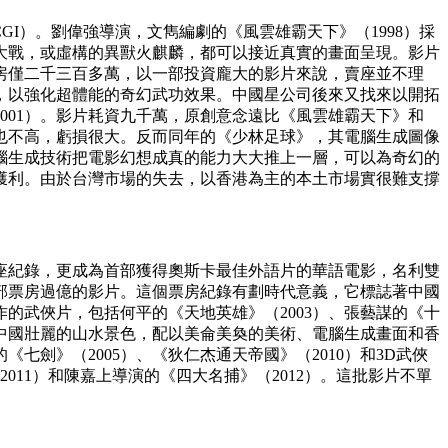
y, CGI）。劉偉強導演，文雋編劇的《風雲雄霸天下》（1998）採
大戰，或虛構的異獸火麒麟，都可以接近真實的畫面呈現。影片
票房僅二千三百多萬，以一部投資龐大的影片來說，賣座並不理
術，以強化超體能的奇幻武功效果。中國星公司後來又找來以開拓
001）。影片耗資九千萬，原創意念遠比《風雲雄霸天下》和
也不高，虧損很大。反而同年的《少林足球》，其電腦生成圖像
腦生成技術把電影幻想成真的能力大大推上一層，可以為奇幻的
獲利。由於台灣市場的失去，以香港為主的本土市場實很難支撐
賣座紀錄，更成為首部獲得奧斯卡最佳外語片的華語電影，名利雙
首部票房過億的影片。這個票房紀錄有劃時代意義，它標誌著中國
的武俠片，包括何平的《天地英雄》（2003）、張藝謀的《十
片都有中國壯麗的山水景色，配以美侖美奐的美術、電腦生成畫面和香
劍》（2005）、《狄仁杰通天帝國》（2010）和3D武俠
2011）和陳嘉上導演的《四大名捕》（2012）。這批影片不單