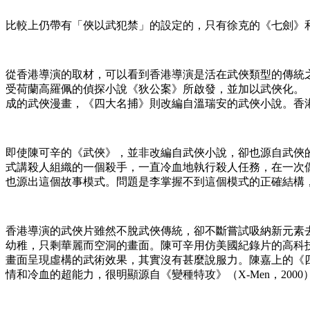
比較上仍帶有「俠以武犯禁」的設定的，只有徐克的《七劍》
從香港導演的取材，可以看到香港導演是活在武俠類型的傳統之
受荷蘭高羅佩的偵探小說《狄公案》所啟發，並加以武俠化。
成的武俠漫畫，《四大名捕》則改編自溫瑞安的武俠小說。香
即使陳可辛的《武俠》，並非改編自武俠小說，卻也源自武俠
式講殺人組織的一個殺手，一直冷血地執行殺人任務，在一次
也源出這個故事模式。問題是李掌握不到這個模式的正確結構
香港導演的武俠片雖然不脫武俠傳統，卻不斷嘗試吸納新元素去
幼稚，只剩華麗而空洞的畫面。陳可辛用仿美國紀錄片的高科
畫面呈現虛構的武術效果，其實沒有甚麼說服力。陳嘉上的《
情和冷血的超能力，很明顯源自《變種特攻》（X-Men，2000）的X博士（