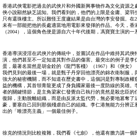
香港武俠電影把過去的武俠片和外國新興事物作為文化資源之
俠小說顯然缺乏認知。我們看到的，他們的上限是金庸、梁羽
只有還珠樓主。所以難怪王度廬結果是由台灣的李安發掘。在2
未有一部能把他的長處適當地用電影來發揮的作品。今天，香
（2004），這個角色便是源自六十年代後期，馮寶寶主演的
香港導演浸淫在武俠片的傳統中，並嘗試在作品中維持其武俠
演，他們甚至不一定知道其對作品的傷害。最突出的例子是李
蛋，最著名當然是胡金銓的《龍門客棧》（1967）和《俠女
我們見到的最後一場，就是甄子丹穿回他漂亮的錦衣衛制服，
強大的秘密機關，而不知道在歷史書中，這個詞是對專制政權
益的機構，其首領青龍更成了身負國家最後一度防線的英雄。李
者的關鍵情節，是主角梁家仁發覺自己執行的竟然是殺忠臣的
復歸，主動脫離組織，而是由反派太監代勞，無必要地篡奪了
豪，要塞自己回到那個殘虐自己的組織。李仁港無能力分辨正
出的「唯漂亮主義」一個最佳例子。
徐克的情況則比較複雜，我們看《七劍》，他還有膽力講一個