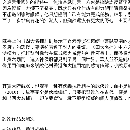
之通天帝國》的描述中，無論是武則天一方或是搞陰謀復辟李
因為復辟一方擺下了疑團，既然只有狄仁杰有能力解開這個疑
不想過問誰對誰錯，他只想證明自己有能力完成任務。結果，
西了，多點寫有趣的江湖人，但顯然還沒有更大的野心，主要在
陳嘉上的《四大名捕》則展示了香港導演在束縛中嘗試突圍的
侯府」的選擇，導演卻表達了對人的關懷。《四大名捕》中六
法權力，把打擊對像放在構成權力威脅的神侯府身上。而整個
出身六扇門，進入神侯府卻見到了另一個世界。眾人並不是純
像用兩個組織來訴說他對香港和大陸兩地的感情依歸，小說原
其實大陸觀眾，也渴望一種有俠義抗暴精神的武俠片，而不是
（2010），故事完全是俠義鋤奸，只要把背景放在古代，便
和《四大名捕》，即使要營造一種不服從權威的個人價值觀，
討論作品及場次：
討論作品：香港武俠片