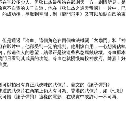
不在乎殺多少人。但狄仁杰最後站在武則天一方，劇情所見，是
徐克不自覺的夫子自道，他在《狄仁杰之通天帝國》一片中，已
》的成功後，爭取到空間，到《龍門飛甲》又可以加點自己的東
。但是通過「冷血」這個角色在兩個執法機關「六扇門」和「神
但在影片中，他卻受到一定的批判。他剛愎自用，一心想獨佔執
內，卻遍佈人的慾望，結果正是被這些私慾腐蝕破壞。冷血原本
扇門只看到其成員的功能。冷血也就慢慢轉投神侯府。陳嘉上好
維度。
樣可以拍出有真正武俠味的武俠片。姜文的《讓子彈飛》
正味道的武俠片在商業上仍大有可為。香港的武俠片，如《七劍》
只可惜《讓子彈飛》這樣的電影，在現實中或許可一不可再。