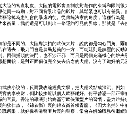
從大陸的審查制度。大陸的電影審查制度對創作的束縛和限制很
即使同一時期，對不同背景出品的影片，其鬆緊也可以有差異。
武藝除掉為患社會的暴虐凶徒。從傳統法家的角度，這種行為是
片來衡量，我們還是可以劃出一條隱約可見的界線，那就是「去
向卻是不同的。大陸導演拍的武俠大片，說的都是勾心鬥角、爾
若在過去，飛刀門會是農民起義的一方，而朝廷則是鎮壓的反動
利。兩個捕頭的決鬥，也不涉正邪，而只是兩個充滿機心的妒夫
思想面貌，是對正面價值完全失去信念的犬儒。沒有了鋤奸的元
自武俠小說的，反而愛改編經典文學，把犬儒裝點成深沉。例如
官的李校尉，倒比較接近以個人武藝鋤奸。何平曾憑一部正宗的
職的官員。香港的導演則始終堅守武俠類型片的習慣，盡力維持
裏的狄仁杰，《錦衣衛》裏的錦衣衛首領青龍，《四大名捕》中
公職所限，就好像香港警匪片裏的警察，常會在解除職務後繼續