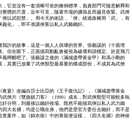
大，它並沒有一套清晰可依的條例標準，負責部門可隨意解釋和
但整體的尺度，近年可見，隨著市場的擴張反而越見收緊。武俠
「俠以武犯禁」。用今天的術語，「俠」繞過政權用「武」，有
俠義化」，即不准講俠客以私人武藝鋤奸。
虞我詐的故事，這是一個人人俱壞的世界。張藝謀的《十面埋
派。但在眼下，正面描寫動亂會被視為破壞和諧穩定。於是飛刀
爭風呷醋吧了。張藝謀之後的《滿城盡帶黃金甲》和馮小剛的
素，其實已放棄了武俠類型最基要的構成部份，不成其為武俠
《夜宴》改編自莎士比亞的《王子復仇記》，《滿城盡帶黃金
武俠片《雙旗鎮刀客》（1990）成名，對武俠類型可能較多執
忠奸分明，到最後以鋤奸收場。既然不能描寫俠以私人武力鋤
的四大名捕，均是公職在身，他們是受官方委任去鋤奸，而不是
追查案件，如《錦衣衛》中的青龍便這樣，《四大名捕》的神侯