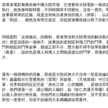
當香港電影漸漸依賴中國大陸市場，它便要和大陸電影一樣依
執行，政策會時鬆時緊，不同時期有不同變化，沒有一貫性。
故事最簡單的定義，就是沒有執法者身份的個人（俠客），以
違「和諧」。雖然沒有明文規定，但從經過審批後公映了的影
同樣面對「去俠義化」的限制，香港導演和大陸導演的解決取
伏》便是這樣的一個例子。故事說的是朝廷和飛刀門的鬥爭。
門和朝廷的鬥爭故事，變成正邪不分，雙方都不擇手段爭取勝
《夜宴》，說的也是壞人與壞人之間陰謀盡出的鬥爭，背後的
片。
還有一個很獨特的現象，那就是大陸武俠大片沒有一部是改編
甲》處處顯示它受曹禺的《雷雨》所啟發。《天地英雄》中已丟
著，但李校尉的設定仍是「身在江湖，心存魏闕」，是個沒官
奸，他們便退一步，講公職的人鋤奸，如《狄仁杰通天帝國》
以個人身份行俠仗義。但他們在公職鋤奸的過程中，並不受其
府也一度查封，但並不妨礙四大名捕繼續追查案件。