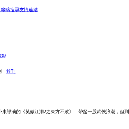
術範疇
搜尋
友情連結
電影
別：
報刊
小東導演的《笑傲江湖2之東方不敗》，帶起一股武俠浪潮，但