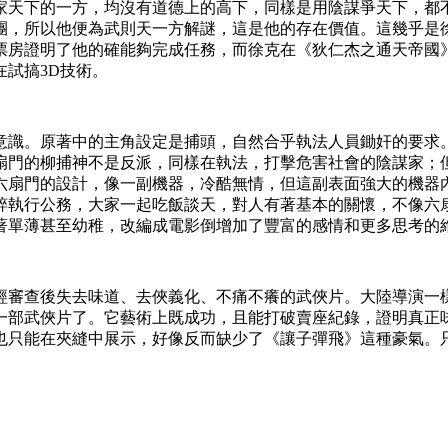
家天下的一方，均沒有道德上的高下，同樣是用陰謀爭天下，都
團，所以他便為武則天一方解謎，這是他的存在價值。這幾乎是
票房證明了他的確能夠完成任務，而徐克在《狄仁杰之通天帝國
試搞3D技術。
意識。原著中的主角設定是捕頭，自然合乎執法人員鋤奸的要求
扇門的柳捕神不是反派，同樣在執法，打擊危害社會的陰謀家；
六扇門的設計，像一副機器，冷酷無情，但這副表面強大的機器
粹執行公務，大家一起吃飯談天，對人有著基本的關懷，不像六
著單薄甚至幼稚，改編成電影倒增加了豐富的感情和更多思考的
經審查後失去味道、去俠義化、不痛不癢的武俠片。大陸導演一
是一部武俠片了。它藝術上既成功，且能打破賣座紀錄，證明真
也只能在夾縫中展示，好像反而缺少了《讓子彈飛》這種豪氣。