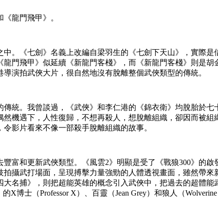
和《龍門飛甲》。
中。《七劍》名義上改編自梁羽生的《七劍下天山》，實際是借
《龍門飛甲》似延續《新龍門客棧》，而《新龍門客棧》則是胡
港導演拍武俠大片，很自然地沒有脫離整個武俠類型的傳統。
的傳統。我曾談過，《武俠》和李仁港的《錦衣衛》均脫胎於七
偶然機遇下，人性復歸，不想再殺人，想脫離組織，卻因而被組
，令影片看來不像一部殺手脫離組織的故事。
豐富和更新武俠類型。《風雲2》明顯是受了《戰狼300》的
技拍攝武打場面，呈現搏擊力量強勁的人體透視畫面，雖然帶來
四大名捕》，則把超能英雄的概念引入武俠中，把過去的超體能
Professor X）、百靈（Jean Grey）和狼人（Wolverin