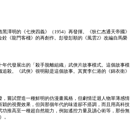
黑澤明的《七俠四義》（1954）再發揮。《狄仁杰通天帝國》
金銓《龍門客棧》的再創作。彭發彭順的《風雲2》改編自馬榮
十年代發展出的「殺手脫離組織」武俠片故事模式。這個故事模
織追殺。《武俠》很明顯是這個故事。其實李仁港的《錦衣衛》
啟發，嘗試營造一種鮮明的仿漫畫風格，但劇情迂迴人物單薄感情
新穎的視覺效果，但與那個年代的味道卻不搭調，而且用高科技
武功推高至一種超自然能力，例如遙控力量及讀心術等，那份無
e）。