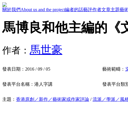
關於我們
About us and the project
編者的話
藝評作者
文章主題
藝
馬博良和他主編的《
馬世豪
作者：
發表日期：
2016 / 09 / 05
藝術範疇：
發表平台名稱：
港人字講
發表平台類
主題：
香港原創／新作／藝術家或作家評論
/
流派／學派／風