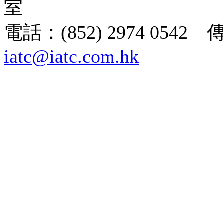
室
電話：(852) 2974 0542 
iatc@iatc.com.hk