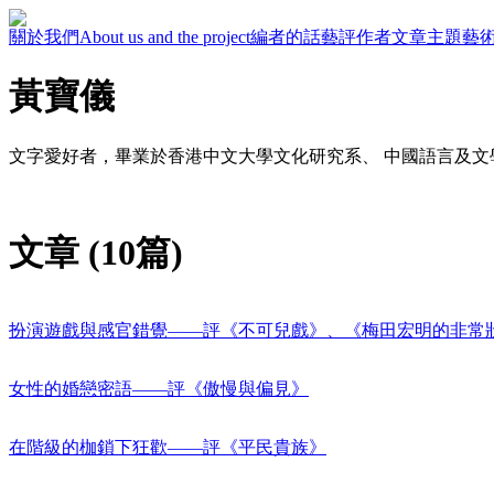
關於我們
About us and the project
編者的話
藝評作者
文章主題
藝
黃寶儀
文字愛好者，畢業於香港中文大學文化研究系、 中國語言及文
文章 (10篇)
扮演遊戲與感官錯覺——評《不可兒戲》、《梅田宏明的非常
女性的婚戀密語——評《傲慢與偏見》
在階級的枷鎖下狂歡——評《平民貴族》