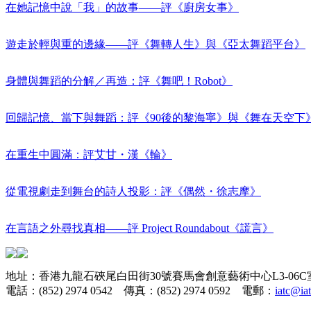
在她記憶中說「我」的故事——評《廚房女事》
遊走於輕與重的邊緣——評《舞轉人生》與《亞太舞蹈平台》
身體與舞蹈的分解／再造：評《舞吧！Robot》
回歸記憶、當下與舞蹈：評《90後的黎海寧》與《舞在天空下
在重生中圓滿：評艾甘・漢《輪》
從電視劇走到舞台的詩人投影：評《偶然・徐志摩》
在言語之外尋找真相——評 Project Roundabout《謊言》
地址：香港九龍石硤尾白田街30號賽馬會創意藝術中心L3-06C
電話：(852) 2974 0542 傳真：(852) 2974 0592 電郵：
iatc@ia