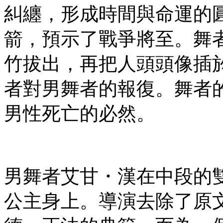
糾纏，形成時間與命運的
箭，預示了戰爭將至。舞
竹拔出，再把人頭頭像插
者對男舞者的報復。舞者
男性死亡的必然。
男舞者艾甘・漢在中段的
公主身上。導演去除了原