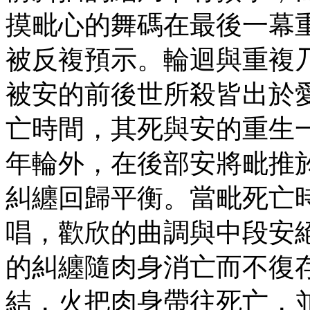
摸毗心的舞碼在最後一幕
被反複預示。輪迴與重複
被安的前後世所殺皆出於
亡時間，其死與安的重生
年輪外，在後部安將毗推
糾纏回歸平衡。當毗死亡
唱，歡欣的曲調與中段安
的糾纏隨肉身消亡而不復
結，火把肉身帶往死亡，