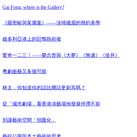
Gai Fong, where is the Gallery?
《羅密歐與茱麗葉》——淡掃娥眉的簡約美學
維多利亞港上的巨鴨熱前後
驚奇一二三！——榮念曾與《大夢》《無邊》《坐井》
粵劇曲藝又多個可能
林太，你知道你的話比髒話更刺耳嗎？
從「城市劇場」看香港演藝場地發展停滯不前
別讓藝術空間「領匯化」
藝綻公園與本土藝術的思考