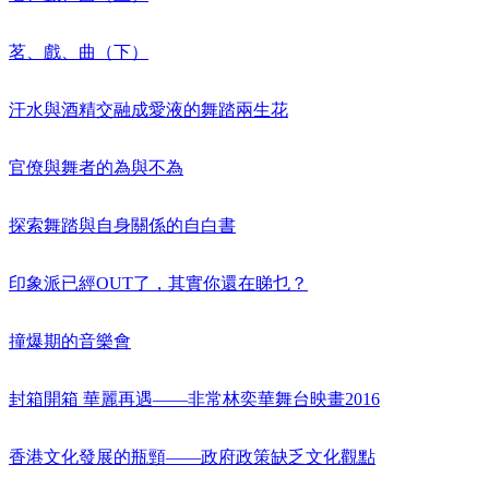
茗、戲、曲（下）
汗水與酒精交融成愛液的舞踏兩生花
官僚與舞者的為與不為
探索舞踏與自身關係的自白書
印象派已經OUT了，其實你還在睇乜？
撞爆期的音樂會
封箱開箱 華麗再遇——非常林奕華舞台映畫2016
香港文化發展的瓶頸——政府政策缺乏文化觀點