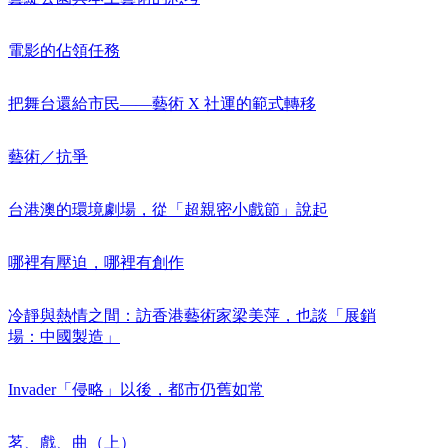
電影的佔領任務
把舞台還給市民——藝術 X 社運的範式轉移
藝術／抗爭
台港澳的環境劇場，從「超親密小戲節」說起
哪裡有壓迫，哪裡有創作
冷靜與熱情之間：訪香港藝術家梁美萍，也談「展銷
場：中國製造」
Invader「侵略」以後，都市仍舊如常
茗、戲、曲（上）