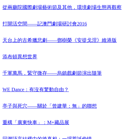
從兩廳院國際劇場藝術節及其他，環境劇場生態再觀察
打開活空間——記澳門劇場研討會2016
天台上的古希臘悲劇——鄧樹榮《安提戈涅》維港版
添布頓異想世界
千軍萬馬，緊守微存——烏鎮戲劇節演出隨筆
WE Dance：有沒有驚動自由？
亭子與死穴——關於「曾建華：無」的聯想
重構「廣東快車」：M+藏品展
回溯語言結構中的後真相：一埸荒誕偷情