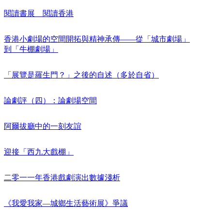
閱讀書展 閱讀香港
香港小劇場的空間開拓與精神承傳——從「城市劇場」
到「牛棚劇場」
「展覽是羅生門？」之後的自述（多於自省）
論劇評（四）：論劇場空間
阿爾拔廳中的一刻友誼
迎接「西九大戲棚」
二零一一年香港戲劇演出數據淺析
《我愛我家—城鄉生活藝術展》爭議