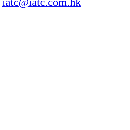
iatc@iatc.com.hk