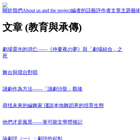
關於我們
About us and the project
編者的話
藝評作者
文章主題
藝
文章 (教育與承傳)
劇場靈光的消亡——《仲夏夜の夢》與「劇場組合」之
死
舞台與擂台對唱
讀劇作為方法——「讀劇沙龍」觀後
尋找未來的編舞家 淺談本地舞蹈界的培育生態
他們才是風景——筆可能文學營後記
論劇評（一）：劇評的起點