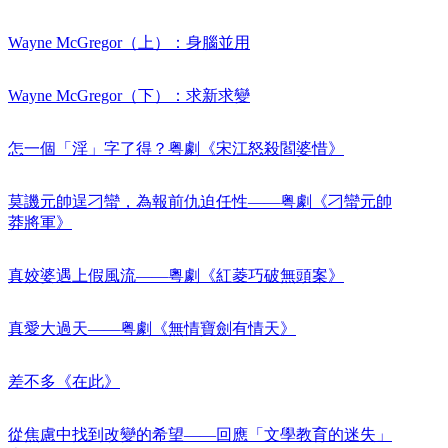
Wayne McGregor（上）：身腦並用
Wayne McGregor（下）：求新求變
怎一個「淫」字了得？粤劇《宋江怒殺閻婆惜》
莫譏元帥逞刁蠻，為報前仇迫任性——粤劇《刁蠻元帥
莽將軍》
真姣婆遇上假風流——粵劇《紅菱巧破無頭案》
真愛大過天——粤劇《無情寶劍有情天》
差不多《在此》
從焦慮中找到改變的希望——回應「文學教育的迷失」