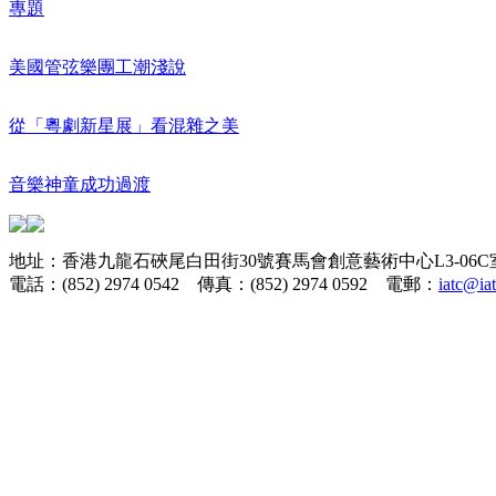
專題
美國管弦樂團工潮淺說
從「粵劇新星展」看混雜之美
音樂神童成功過渡
地址：香港九龍石硤尾白田街30號賽馬會創意藝術中心L3-06C
電話：(852) 2974 0542 傳真：(852) 2974 0592 電郵：
iatc@ia