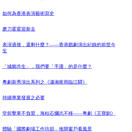
如何為香港表演藝術寫史
磨刀霍霍迎新去
表演過後，還剩什麼？——香港戲劇演出紀錄的前世今
生
「城鄉共生」，我們要「手護」的是什麼？
粵劇新秀演出系列之《瀟湘夜雨臨江驛》
持續專業發展之必要
堂前擊掌不負盟．海枯石爛志不移——粤劇《王寶釧》
體驗「國際劇場工作坊節」推開窗戶看風景