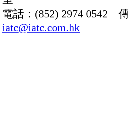
電話：(852) 2974 0542 
iatc@iatc.com.hk