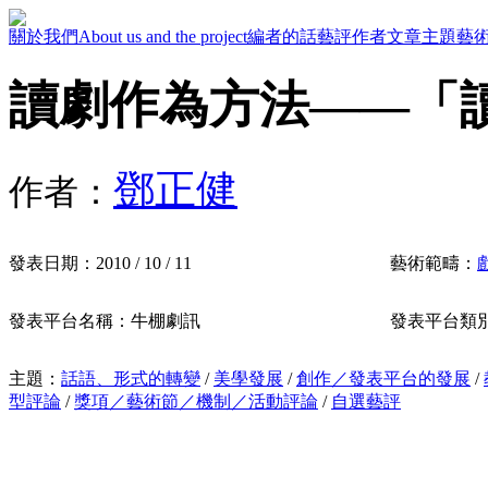
關於我們
About us and the project
編者的話
藝評作者
文章主題
藝
讀劇作為方法——「
鄧正健
作者：
發表日期：
2010 / 10 / 11
藝術範疇：
發表平台名稱：
牛棚劇訊
發表平台類
主題：
話語、形式的轉變
/
美學發展
/
創作／發表平台的發展
/
型評論
/
獎項／藝術節／機制／活動評論
/
自選藝評