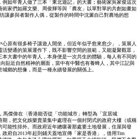
，例如年青人做了三本「東北遊記」的大書；藝術家吳家俊這次
藝術家們如羅文樂、周俊輝等與「農友」以單對單的共創如畫如
開設工作坊讓參與者製作人偶，從製作的時間中沈澱自己對農地的想
中心原有很多椅子讓遊人閒坐，但近年似乎愈來愈少」，策展人
靈活變通的策展運作下，既不影響空間的規範，又能凝聚觀眾，
三本大書中的年青人，本身便是一次共生的體驗，每人有不同的
推向貼近自然精神的層面，當中有中醫也有養蜂人，其中江記與
於城鄉的想像，而是一種永續發展的關係上。
的事實，馬傑偉在〈香港能否從「功能城市」轉型為「宜居城
時期，把文化娛樂賣菜集中處理在一個封閉式的政府大樓（或稱
的可能性排外。而政府近年總嚷著那處要土地發展，住屋與發
府自2013年起則鋪天蓋地宣傳「家是香港」，借用Tim