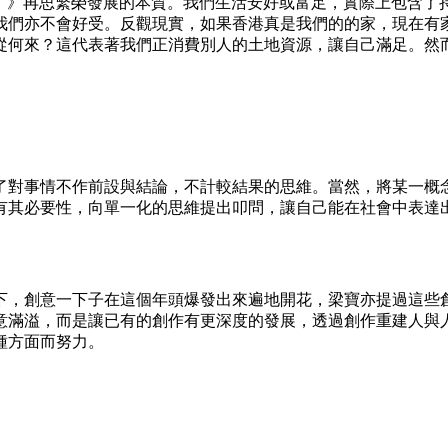
wth（誰說經濟一定要成長）》再思繁榮發展的本質。我們生活安好或富足，
我們亦不會好受。反觀現實，如果香港真是我們的的家，現在有
從何來？這代表著我們正消費別人的土地資源，讓自己滿足。然
了對事情不作前設與結論，不計較結果的思維。當然，將某一概
有其必要性，向單一化的思維提出叩問，讓自己能在社會中表達
下，創意一下子在這個年頭爆發出來遍地開花，梁寶亦提過這些
意滿溢，而是讓已有的創作有更深度的發展，透過創作重建人與
種方面而努力。