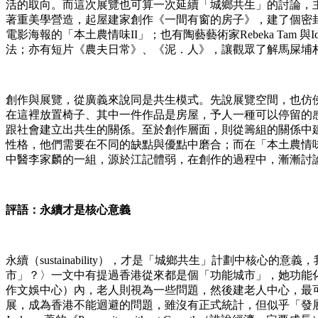
活的取向。而這次展覽也可算一次延續「城鄉共生」的討論，
著重美學營造，起屋建家創作《一間有窗的房子》，建了個密
電影海報的「本土農情味II」；也有陶藝藝術家Rebeka Ta
法；亦有短片《農夫日常》、《泥．人》，讓觀眾了解馬屎埔
創作與展覽，從廣義來說同是共生模式。先說展覽空間，也仿
在這裡放置椅子、其中一件作品是房屋，予人一種可以停留的
跟社會建立出共生的關係。至於創作層面，則從籌組的關係中
性格，他們需要在不同的缺點與優點中磨合；而在「本土農情
中醫李家麟的一組，源於江記體弱，在創作的過程中，漸漸討
評語：永續才是核心意義
永續（sustainability），才是「城鄉共生」計劃中
市」？〉一文中有提過香港從來都是個「功能城市」，她功能
作文娛中心）內，老人則視為一些問題，然後建老人中心，最
展，成為香港不能迴避的問題，雖沒有正式統計，但似乎「發展