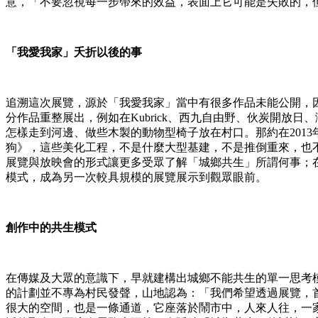
意，「不要忽視每一步帶來的效益，表面上它可能是失敗的，
「我愛我家」夭折以後的事
追溯這次展覽，源於「我愛我家」當中有很多作品未能公開，
分作品重整展出，例如在Kubrick、西九自由野、伙炭開
怎樣走到河邊、做些木製的動物型椅子放在村口。那約在201
狗》，這些美化工程，不是什麼大型基建，不是推倒重來，也
展覽與放映會的形式讓更多受眾了解「城鄉共生」所謂何事；
模式，成為另一次較具規模的展覽展示到觀眾眼前。
創作中的共生模式
在傳媒及大眾的意識下，早就建構出城鄉不能共生的單一思考
的計劃並不專為村民發聲，山地認為：「我們希望透過展覽，
很大的空間，也是一條通道，它座落於鬧市中，人來人往，一