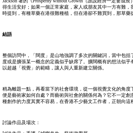
Jackson 著的《Prosperity without Gro
得生活安好；如果一個正常家庭，家人或朋友其中一方有難，
時提到，有種草藥在港很難種植，但在港卻不難買到，那草藥
結語
整個訪問中，「闊度」是山地強調了多次的關鍵詞，當中包括
度或是擴張某一概念的定義似乎缺席了。擴闊概有的想法似乎
以超越「視覺」的範疇，讓人與人重新建立關係。
稍為離題一點，再看當下的社會環境，從一個視覺文化的角度
便是藝術家如何自處？而藝術與社會的關係何為？它不一定創
種創作的力度其實不容易，在香港不少藝文工作者，正朝向這
討論作品及場次：