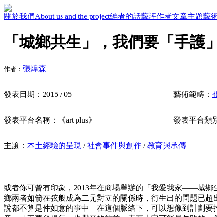
關於我們
About us and the project
編者的話
藝評作者
文章主題
藝
「城鄉共生」，我們要「手護
張煒森
作者：
發表日期：
2015 / 05
藝術範疇：
發表平台名稱：
《art plus》
發表平台類
主題：
本土經驗的呈現
/
社會事件與創作
/
教育與承傳
或者你可曾有印象，2013年在商場舉辦的「我愛我家——城
鄉兩者如箭在弦般成為二元對立的關係時，衍生出的問題已超
說都不算是件如意的事中，在這個脈絡下，可以想像到計劃要推