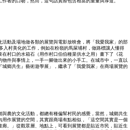
工作者的口吻，然而，這句話實際包含相當的重量與厚道。
化活動及場地做各類的展覽與電影放映會，將「我愛我家」的部
許多入村美化的工作，例如在粉嶺的馬屎埔村，做路標讓人懂得
家豪在村口的水箱石（用作村口伯伯種菜供水之用）畫下了《花
的物件與事情上，一手一腳做出來的小手工。在城市中，一直以
『城鄉共生』藝術遊學展」，繼承了「我愛我家」在商場展覽的
鄉與農的文化活動，都總有種偏幫村民的感覺，當然，城鄉共生
內用作展覽的空間，其實跟商場有點相似，「這空間其實是一個
畫廊。」從觀眾層、地點上，可看到展覽都是貼近市民，貼近生