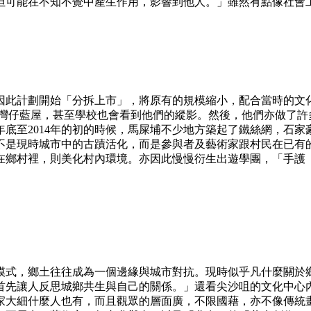
但可能在不知不覺中產生作用，影響到他人。」雖然有點像社會
因此計劃開始「分拆上市」，將原有的規模縮小，配合當時的文
放日、灣仔藍屋，甚至學校也會看到他們的縱影。然後，他們亦做了
3年底至2014年的初的時候，馬屎埔不少地方築起了鐵絲網，石
不是現時城市中的古蹟活化，而是參與者及藝術家跟村民在已有
在鄉村裡，則美化村內環境。亦因此慢慢衍生出遊學團，「手護
模式，鄉土往往成為一個邊緣與城市對抗。現時似乎凡什麼關於
首先讓人反思城鄉共生與自己的關係。」還看尖沙咀的文化中心
家大細什麼人也有，而且觀眾的層面廣，不限國藉，亦不像傳統