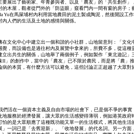
主要展出了藝術家、年青參與者、以及「農友」的「共生創作」
封的木屋，觀者從門外的「防盜眼」窺看門內一間有窗的房子；
m 與Ida Yu在馬屎埔村內利用當地農田的泥土製成陶泥，然後
村內人們的生活及土地的感情與關係。
佛在文化中心中建立出一個和諧的小社群，山地留意到：「文化
感覺，而設備也是過往村內及展覽中拿來的，所費不多，從這種
建立出共生的關係，山地舉了兩個例子，例如製作「東北遊記」
味II」的創作中，當中的「農友」已不限於農民，而是將「農」
論病的本質，有什麼方法可以避免，這些討論正正超越了大眾對
核心的意義，我們活在一個資本主義及自由市場的社會下，已是個不爭
化地服務於經濟發展，讓大眾的生活感變得薄弱，例如港英政府
可怕的是大眾順應了這種既功能又單一的生活模式，將其他生活
」一詞已是「去舊迎新」、「收地發展」的代名詞。另一方面，政