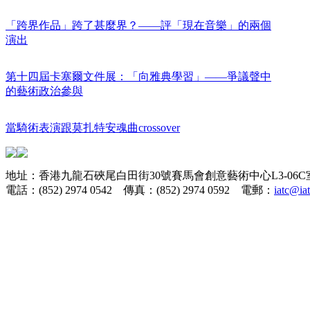
「跨界作品」跨了甚麼界？——評「現在音樂」的兩個
演出
第十四屆卡塞爾文件展：「向雅典學習」——爭議聲中
的藝術政治參與
當騎術表演跟莫扎特安魂曲crossover
地址：香港九龍石硤尾白田街30號賽馬會創意藝術中心L3-06C
電話：(852) 2974 0542 傳真：(852) 2974 0592 電郵：
iatc@ia