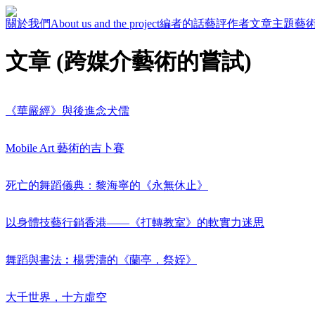
關於我們
About us and the project
編者的話
藝評作者
文章主題
藝
文章 (跨媒介藝術的嘗試)
《華嚴經》與後進念犬儒
Mobile Art 藝術的吉卜賽
死亡的舞蹈儀典：黎海寧的《永無休止》
以身體技藝行銷香港——《打轉教室》的軟實力迷思
舞蹈與書法︰楊雲濤的《蘭亭．祭姪》
大千世界，十方虛空