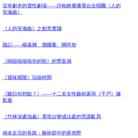
沒有劇本的靈性劇場——評柏林廣播電台合唱團《人的
安魂曲》
《人的安魂曲》之創意實踐
隨記——楊嘉輝、鄧國騫、關尚智
《嗚啦啦啦啦你的歌》的豐富感
《賞味期限》玩味時間
《聽日你想點？》——十二名女性藝術家與《千戶》攝
影展
《竹林深處強姦》電視台變成法庭的荒謬亂局
倘未走完的長路：藝術節中的新視野