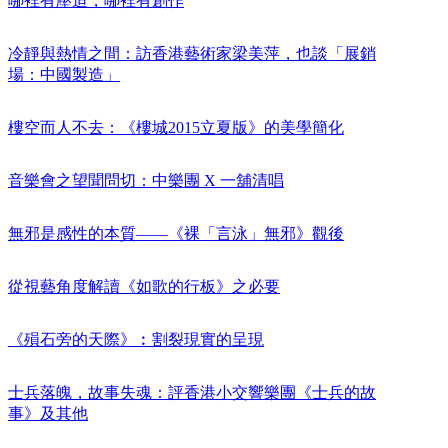
哪裡有壓迫，哪裡有創作
冷靜與熱情之間：訪香港藝術家梁美萍，也談「展銷
場：中國製造」
樓空而人不去：《樓城2015立夏版》的美學簡化
音樂會之望聞問切：中樂團 X 一舖清唱
無邪是感性的本質——《裸「言泳」無邪》觀後
從視藝角度解讀《如歌的行板》之必要
《殞石旁的天際》︰割裂現實的呈現
士兵落魄，故事失魂：評香港小交響樂團《士兵的故
事》及其他