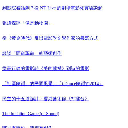
到戲院看話劇？從 NT Live 的劇場電影化實驗談起
張煒森評「像是動物園」
從《黃金時代》反思電影對文學作家的書寫方式
談談「雨傘革命」的藝術創作
從高行健的電影詩《美的葬禮》到詩的電影
「社區舞蹈」的民間風景：「i-Dance舞蹈節2014」
民主的十五道詭計：香港藝術節《打擂台》
The Imitation Game (of Sound)