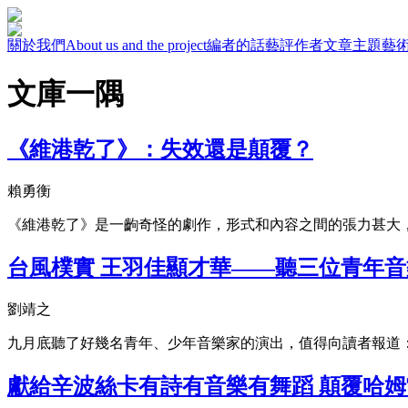
關於我們
About us and the project
編者的話
藝評作者
文章主題
藝
文庫一隅
《維港乾了》：失效還是顛覆？
賴勇衡
《維港乾了》是一齣奇怪的劇作，形式和內容之間的張力甚大
台風樸實 王羽佳顯才華——聽三位青年
劉靖之
九月底聽了好幾名青年、少年音樂家的演出，值得向讀者報道
獻給辛波絲卡有詩有音樂有舞蹈 顛覆哈