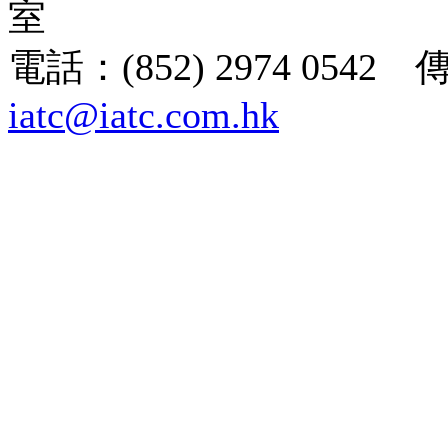
室
電話：(852) 2974 0542 
iatc@iatc.com.hk