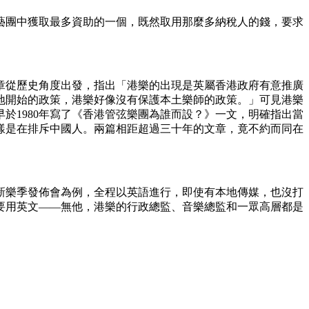
藝團中獲取最多資助的一個，既然取用那麼多納稅人的錢，要求
章從歷史角度出發，指出「港樂的出現是英屬香港政府有意推廣
地開始的政策，港樂好像沒有保護本土樂師的政策。」可見港樂
於1980年寫了《香港管弦樂團為誰而設？》一文，明確指出當
同樣是在排斥中國人。兩篇相距超過三十年的文章，竟不約而同在
新樂季發佈會為例，全程以英語進行，即使有本地傳媒，也沒打
要用英文——無他，港樂的行政總監、音樂總監和一眾高層都是