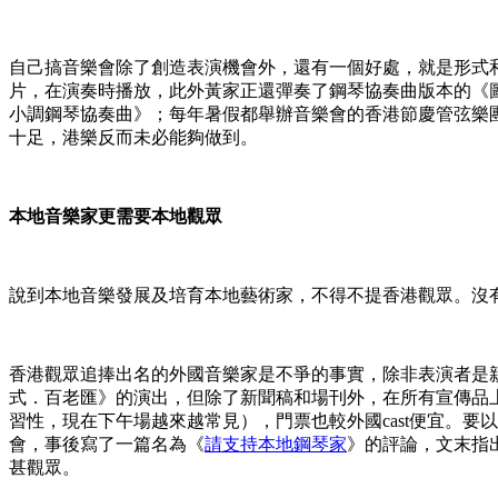
自己搞音樂會除了創造表演機會外，還有一個好處，就是形式和曲
片，在演奏時播放，此外黃家正還彈奏了鋼琴協奏曲版本的《圖畫展覽館
小調鋼琴協奏曲》；每年暑假都舉辦音樂會的香港節慶管弦樂
十足，港樂反而未必能夠做到。
本地音樂家更需要本地
觀眾
說到本地音樂發展及培育本地藝術家，不得不提香港觀眾。沒有觀眾，
香港觀眾追捧出名的外國音樂家是不爭的事實，除非表演者是
式．百老匯》的演出，但除了新聞稿和場刊外，在所有宣傳品上，
習性，現在下午場越來越常見），門票也較外國cast便宜。要以票
會，事後寫了一篇名為《
請支持本地鋼琴家
》的評論，文末指
甚觀眾。