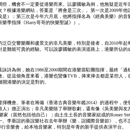
闊些，機會不一定要從港樂而來。以廖國敏為例，他無疑是近年迅
？根據港樂網站，答案是「將會是三次」。第一次是2009年他以
說是）；第三次是今年六月底，他將指揮名為《經典美樂》的音
季指揮《Harry哥哥的快樂聖誕》）。
泛亞交響樂團和盧景文的非凡美樂，特別是後者，自2010年
對是難能可貴的經驗。可以說廖國敏的表演道路上，港樂所佔的
詠詩為例，她在1986至2000期間在港樂當駐團指揮，最終「
會。從這個角度來看，港樂也蠻像TVB，捧來捧去都是某些人，
離開港樂的決定是對的。
揮機會。筆者在籌備《香港古典音樂年鑑2014》的過程中，
港人）擔正演出；非凡美樂除了舉辦歌劇，還有像《吳美樂與友
音樂家（當然包括他自己）；由土生土長的音樂家組成的Romer Str
一。李垂誼的垂誼樂社在去年舉辦《樂．誼國際音樂節》，也不
，會定期舉行音樂會，給本地音樂家，特別是年青的新手提供表演平台。