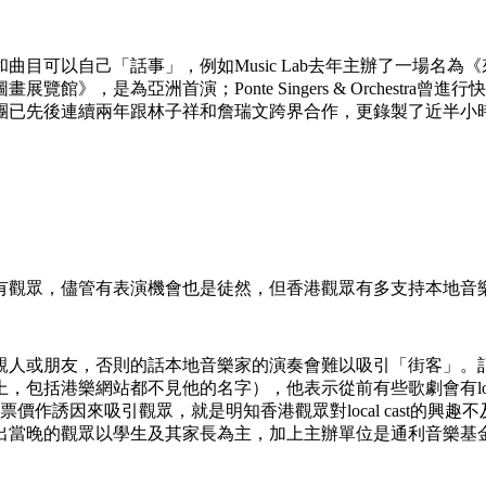
目可以自己「話事」，例如Music Lab去年主辦了一場名
》，是為亞洲首演；Ponte Singers & Orchestr
團已先後連續兩年跟林子祥和詹瑞文跨界合作，更錄製了近半小
儘管有表演機會也是徒然，但香港觀眾有多支持本地音樂家？恐怕這是一個
親人或朋友，否則的話本地音樂家的演奏會難以吸引「街客」。
包括港樂網站都不見他的名字），他表示從前有些歌劇會有loca
價作誘因來吸引觀眾，就是明知香港觀眾對local cast的興趣
出當晚的觀眾以學生及其家長為主，加上主辦單位是通利音樂基