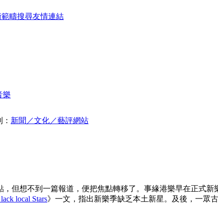
術範疇
搜尋
友情連結
音樂
別：
新聞／文化／藝評網站
點，但想不到一篇報道，便把焦點轉移了。事緣港樂早在正式新
ack local Stars
》一文，指出新樂季缺乏本土新星。及後，一眾