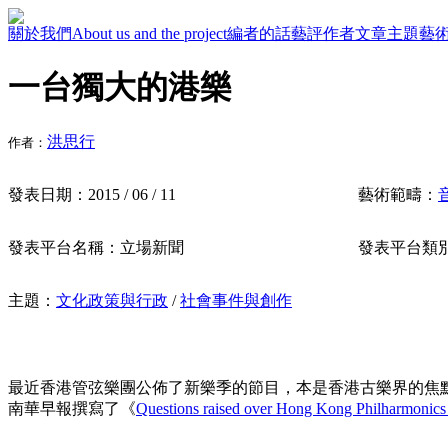
關於我們
About us and the project
編者的話
藝評作者
文章主題
藝
一台獨大的港樂
洪思行
作者：
發表日期：
2015 / 06 / 11
藝術範疇：
發表平台名稱：
立場新聞
發表平台類
主題：
文化政策與行政
/
社會事件與創作
最近香港管弦樂團公佈了新樂季的節目，本是香港古樂界的焦
南華早報撰寫了《
Questions raised over Hong Kong Philharmonics l