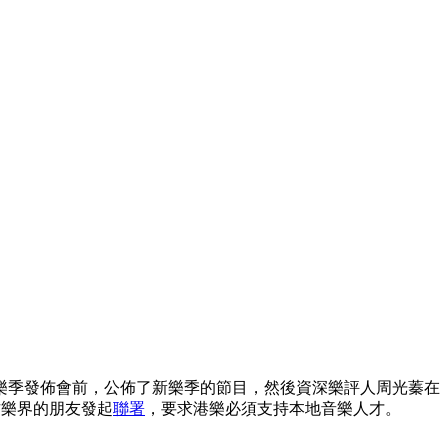
樂季發佈會前，公佈了新樂季的節目，然後資深樂評人周光蓁在
古樂界的朋友發起
聯署
，要求港樂必須支持本地音樂人才。