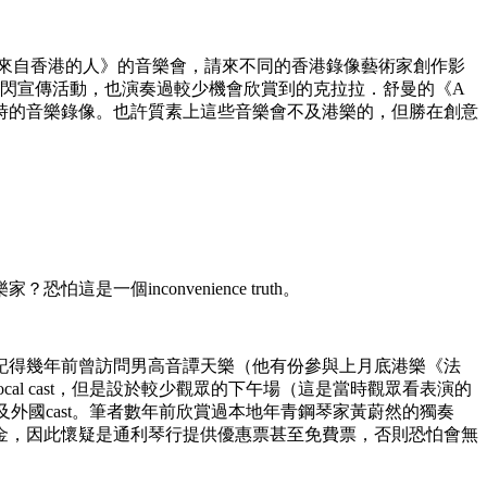
為《來自香港的人》的音樂會，請來不同的香港錄像藝術家創作影
a曾進行快閃宣傳活動，也演奏過較少機會欣賞到的克拉拉．舒曼的《A
時的音樂錄像。也許質素上這些音樂會不及港樂的，但勝在創意
inconvenience truth。
記得幾年前曾訪問男高音譚天樂（他有份參與上月底港樂《法
l cast，但是設於較少觀眾的下午場（這是當時觀眾看表演的
不及外國cast。筆者數年前欣賞過本地年青鋼琴家黃蔚然的獨奏
金，因此懷疑是通利琴行提供優惠票甚至免費票，否則恐怕會無