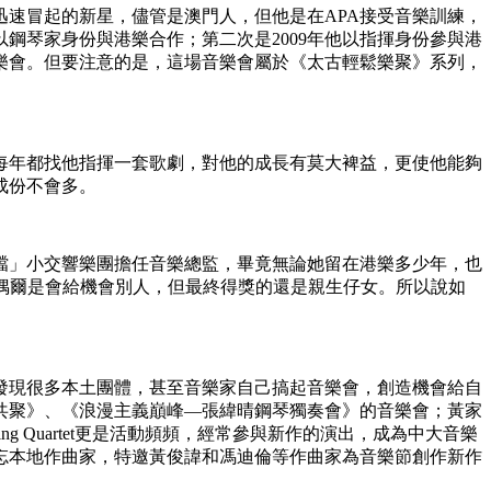
速冒起的新星，儘管是澳門人，但他是在APA接受音樂訓練，
鋼琴家身份與港樂合作；第二次是2009年他以指揮身份參與港
樂會。但要注意的是，這場音樂會屬於《太古輕鬆樂聚》系列，
起每年都找他指揮一套歌劇，對他的成長有莫大裨益，更使他能夠
成份不會多。
過檔」小交響樂團擔任音樂總監，畢竟無論她留在港樂多少年，也
偶爾是會給機會別人，但最終得獎的還是親生仔女。所以說如
便發現很多本土團體，甚至音樂家自己搞起音樂會，創造機會給自
共聚》、《浪漫主義巔峰—張緯晴鋼琴獨奏會》的音樂會；黃家
ing Quartet更是活動頻頻，經常參與新作的演出，成為中大音樂
忘本地作曲家，特邀黃俊諱和馮迪倫等作曲家為音樂節創作新作