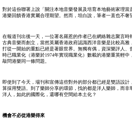
對於這份聯署上說「關注本地音樂發展及培育本地藝術家理當
港樂回饋香港實屬合理期望。然而，坦白說，筆者一直也不奢
在報道刊出後一天，一位署名羅惹的作者已在網絡雜志聚言時
古典音樂而創立，當然英屬香港政府認識西洋音樂是比較高雅
打從一開始的重點已經是著眼世界。無獨有偶，資深樂評人、曾
時已職業化（港樂於1974年實現職業化）數載的港樂重英輕
敲問港樂同一條問題。
即使到了今天，場刊和宣傳這些對外的部分都已經是雙語設計
算採用雙語。到了樂師分享的環節，找的都是洋人樂師，而非
洋人，如此的國際化，還哪有空間給本土化？
機會不必從港樂得來