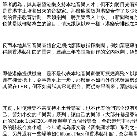
筆者認為，與其奢望港樂支持本地音樂人才，倒不如將目光看
是香港本土培養出來的音樂家。那麼廖國敏與港樂合作了多少次
樂的音樂教育計劃，帶領樂團「將美樂帶入上水」（新聞稿如
也就是以輕鬆為主的節目，情況跟陳以琳一樣（港樂安排她在新樂
反而本地其它音樂團體會定期找廖國敏指揮樂團，例如葉惠康的
得到香港藝術節的垂青，連續三年指揮新創作的室內歌劇，絕
即使港樂提供機會，是不是代表本地音樂家便可振翅高飛？以葉
難有機會擔正，令事業更上一步，那麼倒不如向外尋求發展機
其留在TVB，倒不如嘗試其它電視台。而從結果看來，葉詠詩
其實，即使港樂不甚支持本土音樂家，也不代表他們完全沒有發
己。譬如小交的「樂聚」系列，讓自己的樂師（大部分都是香
正的Music Lab在2014年便舉辦了五個音樂會，全都聚焦本地
系的駐校合奏小組，今年還成為康文署《音樂顯才華》系列之
品。另外還有一些場地如Citibank Plaza和香港藝術館