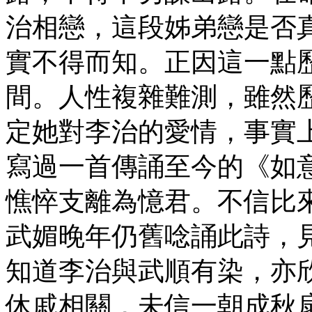
治相戀，這段姊弟戀是否
實不得而知。正因這一點
間。人性複雜難測，雖然
定她對李治的愛情，事實
寫過一首傳誦至今的《如
憔悴支離為憶君。不信比
武媚晚年仍舊唸誦此詩，
知道李治與武順有染，亦
休戚相關，未信一朝成秋