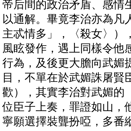
帝后間的政治矛盾、感情
以通解。畢竟李治亦為凡
主忒情多」，〈殺女〉）
風眩發作，遇上同樣令他
行為，及後更大膽向武媚
目，不單在於武媚誅屠賢
歡），其實李治對武媚的
位臣子上奏，罪證如山，
寧願選擇裝聾扮啞，多番