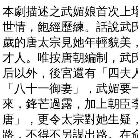
本劇描述之武媚娘首次上
世情，飽經歷練。話說武
歲的唐太宗見她年輕貌美
才人。唯按唐朝編制，武
后以外，後宮還有「四夫
「八十一御妻」，武媚要
來，鋒芒過露，加上朝臣
唐」，更令太宗對她生疑
路，不得不另謀出路。在