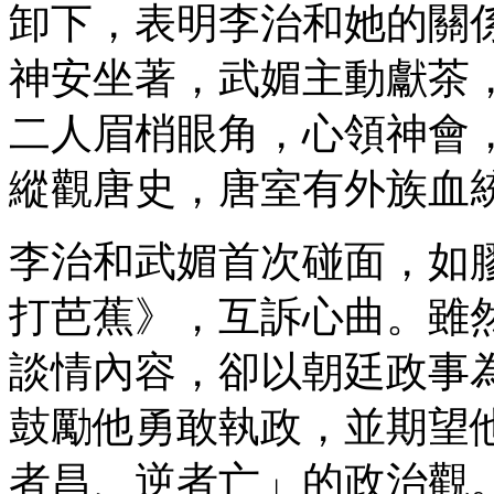
卸下，表明李治和她的關
神安坐著，武媚主動獻茶
二人眉梢眼角，心領神會
縱觀唐史，唐室有外族血
李治和武媚首次碰面，如
打芭蕉》，互訴心曲。雖
談情內容，卻以朝廷政事
鼓勵他勇敢執政，並期望
者昌、逆者亡」的政治觀