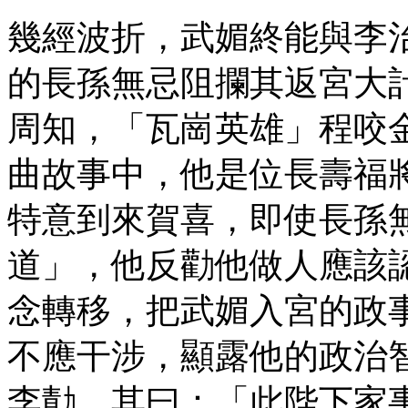
幾經波折，武媚終能與李
的長孫無忌阻攔其返宮大
周知，「瓦崗英雄」程咬
曲故事中，他是位長壽福
特意到來賀喜，即使長孫
道」，他反勸他做人應該
念轉移，把武媚入宮的政
不應干涉，顯露他的政治
李勣，其曰：「此陛下家