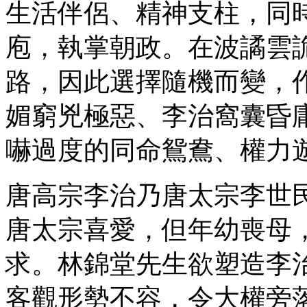
生活伴侶、精神支柱，同
庖，執掌朝政。在波譎雲
路，因此選擇隨機而變，
媚窮兇極惡、李治窩囊昏
嚇過度的同命鴛鴦、權力
唐高宗李治乃唐太宗李世
唐太宗喜愛，但年幼喪母
求。林錦堂先生欲塑造李
客觀形勢不容，令大權旁