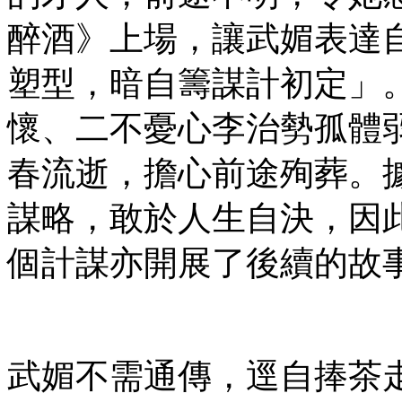
醉酒》上場，讓武媚表達
塑型，暗自籌謀計初定」
懷、二不憂心李治勢孤體
春流逝，擔心前途殉葬。
謀略，敢於人生自決，因
個計謀亦開展了後續的故
武媚不需通傳，逕自捧茶