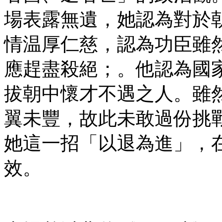
場表露無遺，她認為對於
情温厚仁慈，認為功臣雖
應趕盡殺絕；。他認為國
拔朝中懷才不遇之人。雖
翼未豐，故此未敢過份挑
她這一招「以退為進」，
效。