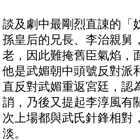
談及劇中最剛烈直諌的「
孫皇后的兄長、李治親舅
老，因此難掩舊臣氣焰，
他是武媚朝中頭號反對派
直反對武媚重返宮廷，認
誚，乃後又提起李淳風有
次上場都與武氏針鋒相對
淡。