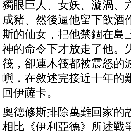
獨眼巨人、女妖、漩渦、
成豬、然後逼他留下飲酒
斯的仙女，把他禁錮在島
神的命令下才放走了他。
筏，卻連木筏都被震怒的
嶼，在敘述完接近十年的
回伊薩卡。
奧德修斯排除萬難回家的
相比《伊利亞德》所述戰