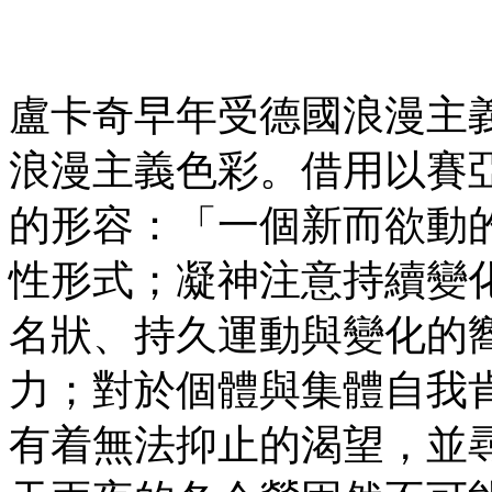
盧卡奇早年受德國浪漫主
浪漫主義色彩。借用以賽亞・柏
的形容：「一個新而欲動
性形式；凝神注意持續變
名狀、持久運動與變化的
力；對於個體與集體自我
有着無法抑止的渴望，並