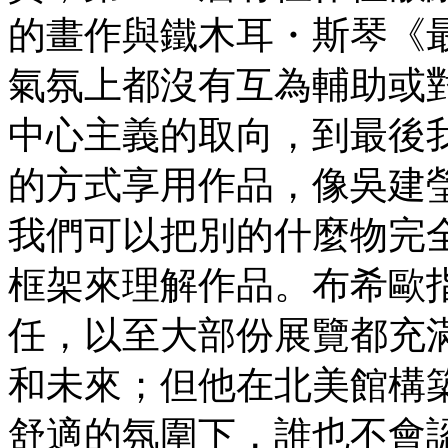
的畫作與鐵木耳・斯琴《
氣氛上都沒有互為輔助或
中心主義的取向，到最後
的方式享用作品，像吳建
我們可以把別的什麼物完
框架來理解作品。布希歐
任，以至大部份展覽都充
和未來；但他在北美館構
舒適的氛圍下，誰也不會