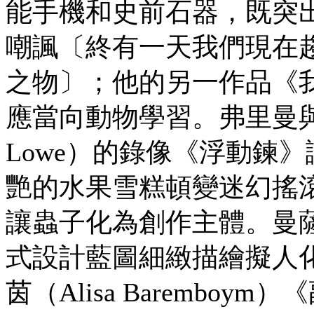
能手機和史前石器，既突
嘲諷〔終有一天我們現在
之物〕；他的另一作品《
應當向動物學習。弗里曼與洛威（Jo
Lowe）的錄像《浮動鍊
艷的水果雪糕頓變迷幻搖
讓蟲子化為創作主體。曼薩雷（A
式設計藍圖細緻描繪擬人
茵（Alisa Baremb