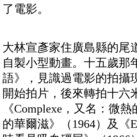
了電影。
大林宣彥家住廣島縣的尾
自製小型動畫。十五歲那
語》，見識過電影的拍攝
開始拍片，後來轉拍十六
《Complexe，又名：
的華爾滋》（1964）及《