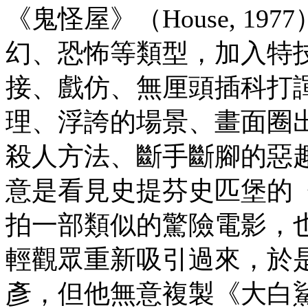
《鬼怪屋》（House, 1
幻、恐怖等類型，加入特
接、戲仿、無厘頭插科打
理、浮誇的場景、畫面圈
殺人方法、斷手斷腳的惡
意是看見史提芬史匹堡的
拍一部類似的驚險電影，
輕觀眾重新吸引過來，於
彥，但他無意複製《大白