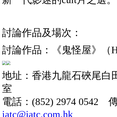
討論作品及場次：
討論作品：《鬼怪屋》（Ho
地址：香港九龍石硤尾白田街
室
電話：(852) 2974 0542 
iatc@iatc.com.hk