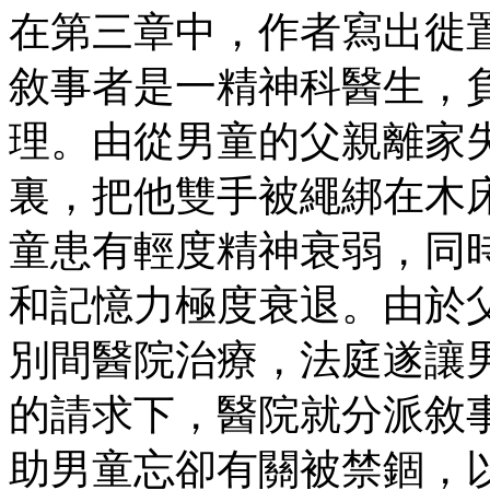
在第三章中，作者寫出徙
敘事者是一精神科醫生，
理。由從男童的父親離家
裏，把他雙手被繩綁在木
童患有輕度精神衰弱，同
和記憶力極度衰退。由於
別間醫院治療，法庭遂讓
的請求下，醫院就分派敘
助男童忘卻有關被禁錮，