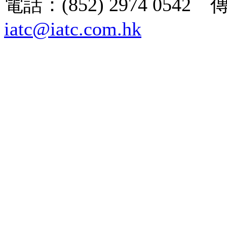
電話：(852) 2974 0542 
iatc@iatc.com.hk