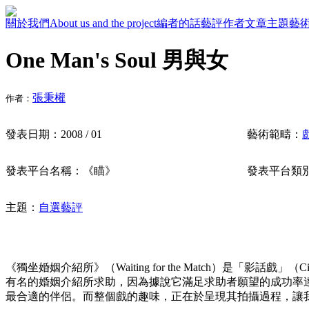
關於我們
About us and the project
編者的話
藝評作者
文章主題
藝
One Man's Soul 男與女
張秉權
作者：
發表日期：
2008 / 01
藝術範疇：
發表平台名稱：
《瞄》
發表平台類
主題：
自選藝評
《獨坐婚姻介紹所》（Waiting for the Match）是「
有名的婚姻介紹所求助，因為據說它滿足求助者願望的成功率
最合適的伴侶。而整個戲的趣味，正在於呈現其拍攝過程，讓