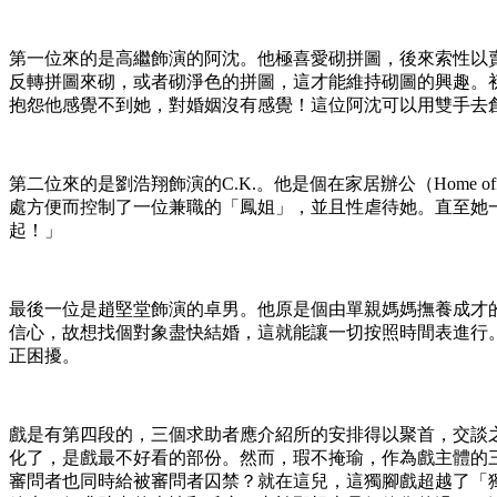
第一位來的是高繼飾演的阿沈。他極喜愛砌拼圖，後來索性以
反轉拼圖來砌，或者砌淨色的拼圖，這才能維持砌圖的興趣。
抱怨他感覺不到她，對婚姻沒有感覺！這位阿沈可以用雙手去創
第二位來的是劉浩翔飾演的C.K.。他是個在家居辦公（Home
處方便而控制了一位兼職的「鳳姐」，並且性虐待她。直至她一
起！」
最後一位是趙堅堂飾演的卓男。他原是個由單親媽媽撫養成才
信心，故想找個對象盡快結婚，這就能讓一切按照時間表進行
正困擾。
戲是有第四段的，三個求助者應介紹所的安排得以聚首，交談
化了，是戲最不好看的部份。然而，瑕不掩瑜，作為戲主體的
審問者也同時給被審問者囚禁？就在這兒，這獨腳戲超越了「