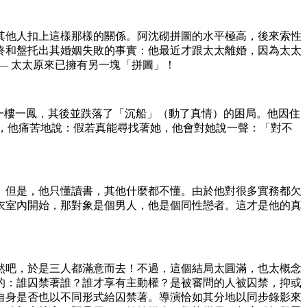
其他人扣上這樣那樣的關係。阿沈砌拼圖的水平極高，後來索性
終和盤托出其婚姻失敗的事實：他最近才跟太太離婚，因為太太
— 太太原來已擁有另一塊「拼圖」！
迷上了一樓一鳳，其後並跌落了「沉船」（動了真情）的困局。他因住
後，他痛苦地說：假若真能尋找著她，他會對她說一聲：「對不
。但是，他只懂讀書，其他什麼都不懂。由於他對很多實務都欠
衣室內開始，那對象是個男人，他是個同性戀者。這才是他的真
然吧，於是三人都滿意而去！不過，這個結局太圓滿，也太概念
的：誰囚禁著誰？誰才享有主動權？是被審問的人被囚禁，抑或
自身是否也以不同形式給囚禁著。導演恰如其分地以同步錄影來