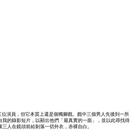
雯導演。雖然有三位演員，但它本質上還是個獨腳戲。戲中三個男人先後到一所
自我的錄影短片，以顯出他們「最真實的一面」，並以此尋找得
讓三人在鏡頭前給剝落一切外衣，赤裸自白。