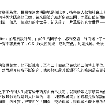
賣拼圖為業。拼圖在這裏明顯地是個比喻，指每個人都和社會上
初時阿沈隱瞞他已婚，後來因被介紹所窮追詰問，才露出破綻而
造一個又一個虛幻的小世界，卻失落了一片重要的真實世界 —
 office）的網頁設計師。由於生活圈子小，感到空虛，終而
聲不響搬走了，C.K. 乃失控沉溺，感到茫然，到處找她。最
的資優兒童，他不斷跳班，至今二十四歲已在唸第二個博士學位
。然而經介紹所不斷窮究，他終於吐露其縈迴不忘的暗戀是在更
之下了悟到人生總有些東西應由自己決定，就讓婚姻之事順其自
三段錄影過程是叫人回味的。那「囚禁與審問」的過程是很吊詭
獨腳」的性質，把雙向的「關係」交給觀眾，讓觀眾不能不思考