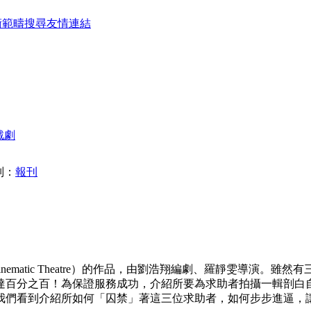
術範疇
搜尋
友情連結
戲劇
別：
報刊
影話戲」（Cinematic Theatre）的作品，由劉浩翔編劇、羅靜
達百分之百！為保證服務成功，介紹所要為求助者拍攝一輯剖白
我們看到介紹所如何「囚禁」著這三位求助者，如何步步進逼，