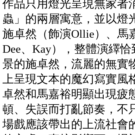
作品只用燈光呈現無家者
蟲」的兩層寓意，並以燈
施卓然（飾演Ollie）、馬
Dee、Kay），整體演
景的施卓然，流麗的無實
上呈現文本的魔幻寫實風
卓然和馬嘉裕明顯出現疲
頓、失誤而打亂節奏，不
場戲應該帶出的上流社會的