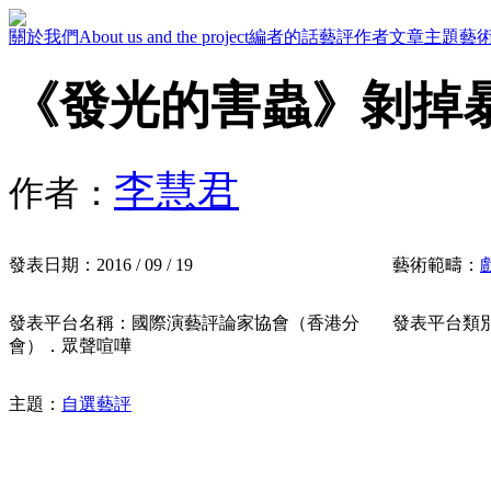
關於我們
About us and the project
編者的話
藝評作者
文章主題
藝
《發光的害蟲》剝掉
李慧君
作者：
發表日期：
2016 / 09 / 19
藝術範疇：
發表平台名稱：
國際演藝評論家協會（香港分
發表平台類
會）．眾聲喧嘩
主題：
自選藝評