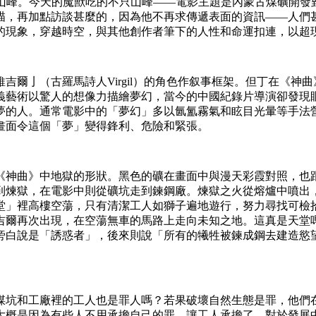
一千座山峰。今天的魔獸吃的不只山峰——電影主題是內蒙古煤礦開
描，再加點訪談甚麼的，因為他不再求傳遞表面的資訊——人們
的現象，穿越時空，與其他創作者筆下的人性和命運扣連，以超
吉爾亅（古羅馬詩人Virgil）的角色作叙事框架。但丁在《神
義藝術以驚人的想像力描繪夢幻，當今的中國紀錄片導演卻發現
夢的人。通常電影中的「夢幻」多以氤氳霧氣和眩目光暈等手法
畫面令這個「夢」變得鋒利、危險和緊張。
《神曲》中地獄的形狀。黑色的礦在畫面中與漫天彩霞對照，也
到煉獄，在電影中則從礦坑走到鍊鋼廠。煉獄之火從熔爐中噴出
堂」裡高樓空蕩，只有清潔工人如獅子遍地遊行，努力尋找可檢
吉爾再次出現，在空蕩無車的馬路上走向未知之地。這真是天堂
旁白說是「誘惑者」，後來則說「所有的犧牲被鍊成鋼去建造慾
煤坑和工廠裡的工人也是罪人嗎？若果破壞自然生態是罪，他們
大概是因為有些人不用承擔自己的罪，讓工人承擔了。對於發展