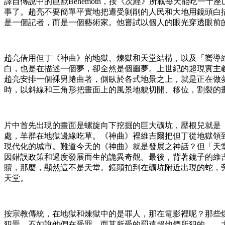
譯自傳說中的巨獸Behemoth，按《次經》所載每天能吃
事了。趙亮不要簡單平實地把遭受剝削的人民和大地用鏡頭白
是一個記者，而是一個藝術家。他嘗試以個人的眼光穿透眼前
趙亮借用但丁《神曲》的地獄、煉獄和天堂結構，以及「嚮導維
白，也是在描述一個夢，卻全然是個噩夢。上世紀的超現實主
趙亮安排一個裸男踡曲著，側臥於各式地景之上，就是正在做
時，以斜線和三角形把畫面上的風景地貌切開、移位，割裂的
片中首先出現的畫面是螺旋向下挖掘的巨大礦坑，壓根兒就是
處，羊群在地獄邊緣吃草。《神曲》裡維吉爾把但丁從地獄領
現代化的城市。難道今天的《神曲》就是發展之神話？但「天
因錯誤政策和過度發展而生的詭異奇觀。最後，背著鏡子的維
贖，那麼，顯然這不是天堂。鏡頭拍到在礦坑附近出現的蛇，
天堂。
按宗教傳統，在地獄和煉獄中的是罪人，那在電影裡呢？那些
犯罪，不如說他們在受罪，而其所受的罰遠超他們所犯的——