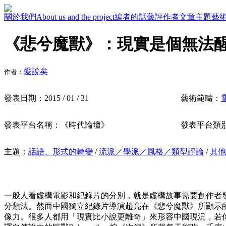
關於我們
About us and the project
編者的話
藝評作者
文章主題
藝
《悲兮魔獸》：現實是個無法
愛說矣
作者：
發表日期：
2015 / 01 / 31
藝術範疇：
發表平台名稱：
《時代論壇》
發表平台類
主題：
話語、形式的轉變
/
流派／學派／風格／類型評論
/
其他
一般人看虛構電影和紀錄片的分別，就是虛構故事需要創作者
分類法。然而中國獨立紀錄片導演趙亮在《悲兮魔獸》所顯示
像力。很多人都用「現實比小說更離奇」來形容中國現況，若