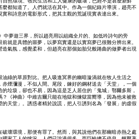
發對自然環境、牧民生活和工人健康的破壞，已經不是甚麼新鮮
甚麼都知道了。人們就活在其中。作為一個紀錄片導演，趙亮不
現實和詩意的電影形式，把其主觀的荒誕現實表達出來。
曲》中夢遊三界，所以趙亮用以組織全片的、如低吟詩句的旁
眼前就是具體的噩夢，以夢寫實還是以實寫夢已很難分辨出來。
營造氣氛，感覺柔和，但趙亮在那個如胎兒般踡曲的做夢者出現
跟油綠的草原對比。把人吸進冥界的幽暗漩渦就在牧人生活之
，赤煙瀰漫，不似人間。尾段，鍊好的鋼材送去「天堂」，一個
拾的垃圾，卻也不易，因為這是乏人居住的「鬼城」鄂爾多斯，
嗎？《神曲》中維吉爾只能在地獄和煉獄當嚮導，因為他未被救
望的天堂」。誘惑者精於說謊，把人引誘到名為「發展」的虛假
在破壞環境，那便有罪了。然而，與其說他們在那幽暗赤熱之處
中國家工人的慘況，人們已說過很多，而巨輪總不停息，輾壓著