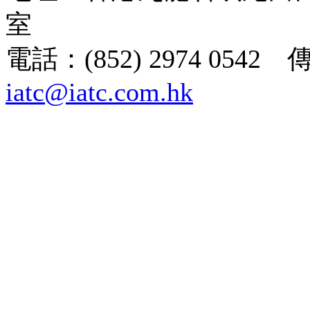
室
電話：(852) 2974 0542 
iatc@iatc.com.hk