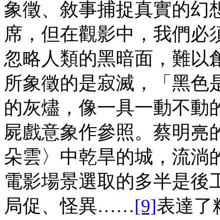
象徵、敘事捕捉真實的幻
席，但在觀影中，我們必
忽略人類的黑暗面，難以
所象徵的是寂滅，「黑色
的灰燼，像一具一動不動
屍戲意象作參照。蔡明亮
朵雲〉中乾旱的城，流淌
電影場景選取的多半是後
局促、怪異……
[9]
表達了