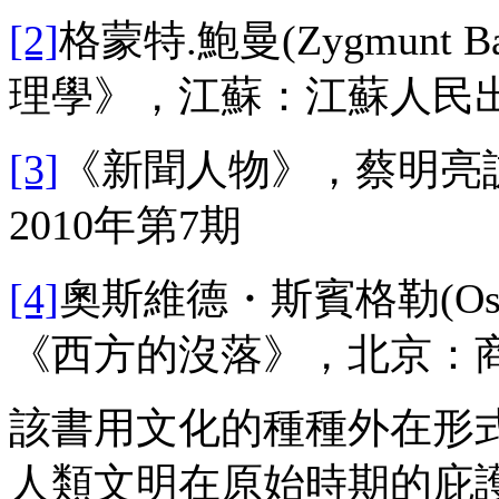
[2]
格蒙特.鮑曼(Zygmunt
理學》，江蘇：江蘇人民出版
[3]
《新聞人物》，蔡明亮
2010年第7期
[4]
奧斯維德・斯賓格勒(Oswa
《西方的沒落》，北京：商務
該書用文化的種種外在形
人類文明在原始時期的庇