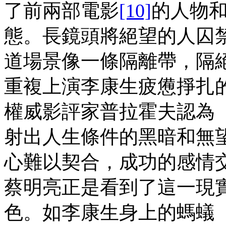
了前兩部電影
[10]
的人物
態。長鏡頭將絕望的人囚
道場景像一條隔離帶，隔
重複上演李康生疲憊掙扎
權威影評家普拉霍夫認為
射出人生條件的黑暗和無
心難以契合，成功的感情
蔡明亮正是看到了這一現
色。如李康生身上的螞蟻