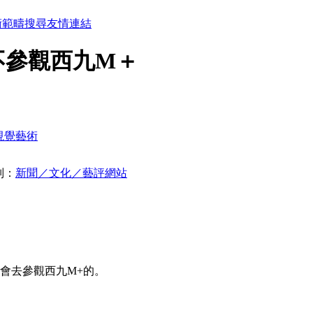
術範疇
搜尋
友情連結
也不參觀西九M＋
視覺藝術
別：
新聞／文化／藝評網站
我也不會去參觀西九M+的。