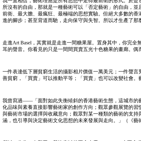
我一直相信，藝術理應是所有思想中走得最前衛的形式。於是
所沒有的自由，那就是一種藝術可以「否定藝術」的自由，並
前衛、最大膽、最瘋狂、最極端的思想實驗。但絕大多數的香
進的腳步；甚至背道而馳，走向保守與失智。所以才生產了那麼多脫離Co
走進Art Basel，其實就是走進一間糖果屋。置身其中，
耳的聲音。你看見的只是一間間買賣五光十色糖果的畫廊。偶
一件表達低下層貧窮生活的攝影相片價值一萬美元；一件聲言
善貧窮，「買賣」可以推動平等；「買賣」也可以改變社會。
我曾寫過——「面對如此失衡傾斜的香港藝術生態，這城市的
化品味與素養直接影響藝術家的創作方向；觀眾參觀展覽的習
與藝術市場的選擇與收藏意向；觀眾對某一種類的藝術的支持
涵，也引導與決定藝術文化思想的未來發展與走向。」（《藝術