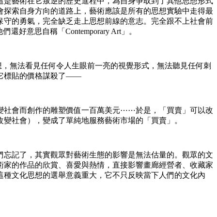
這是藝術在它叛逆的歷史進程中，為自身爭取到了其他思想形式
會探索自身方向的道路上，藝術應該是所有的思想實驗中走得最
保守的勇氣，完全缺乏走上思想前線的意志。完全跟不上社會前
思自稱「Contemporary Art」。
思想，無法看見任何令人生眼前一亮的視覺形式，無法聽見任何刺
它標貼的價格謀殺了——
變社會而創作的雕塑價值一百萬美元⋯⋯於是，「買賣」可以改
改變社會），變成了單純地服務藝術市場的「買賣」。
們忘記了，其實觀眾對藝術生態的影響是無法估量的。觀眾的文
術家的作品的欣賞、喜愛與熱情，直接影響畫廊經營者、收藏家
這種文化思想的選舉意義重大，它不只反映當下人們的文化內