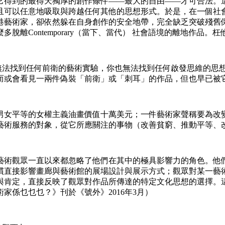
它得到的最得天獨厚的創作條件——最大的自由——才可合法。
且可以任意地吸取與跨越任何其他的思想形式。於是，在一個社
港藝術家，卻依然躲在自身創作的安全地帶，完全缺乏突破殘舊
ntemporary（當下、當代） 社會語境的離地作品。枉他們還好意
你完全無法找到任何前衛的藝術實驗，你也無法找到任何啟發思維的
而或會看見一兩件偽裝「前衛」或「刺耳」的作品，但也早已被
男女平等的女權主義油畫價值十萬美元；一件藝術家聲稱要為改
藝術服務的對象，從它所應關注的事物（改善貧窮、推動平等、
藝術觀眾一直以來都忽略了他們在其中的極具影響力的角色。他
慣直接影響畫廊與藝術館的展場設計與展示方式；觀眾對某一藝
與肯定，直接反映了觀眾對作品所傳達的特定文化思想的選擇。
家係乜乜乜？》刊於《號外》2016年3月）